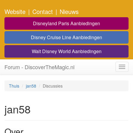
Website
|
Contact
|
Nieuws
Disneyland Paris Aanbiedingen
Disney Cruise Line Aanbiedingen
Walt Disney World Aanbiedingen
Forum - DiscoverTheMagic.nl
Toggl
navig
Thuis
jan58
Discussies
jan58
Over