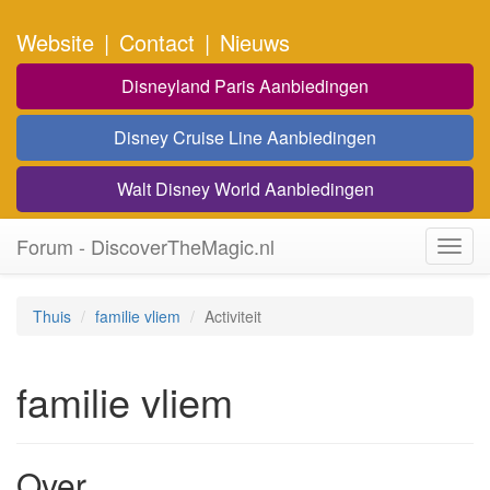
Website
|
Contact
|
Nieuws
Disneyland Paris Aanbiedingen
Disney Cruise Line Aanbiedingen
Walt Disney World Aanbiedingen
Forum - DiscoverTheMagic.nl
Toggl
navig
Thuis
familie vliem
Activiteit
familie vliem
Over