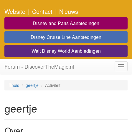
Website
|
Contact
|
Nieuws
Disneyland Paris Aanbiedingen
Disney Cruise Line Aanbiedingen
Walt Disney World Aanbiedingen
Forum - DiscoverTheMagic.nl
Toggl
navig
Thuis
geertje
Activiteit
geertje
Over