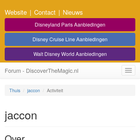
Website
|
Contact
|
Nieuws
Disneyland Paris Aanbiedingen
Disney Cruise Line Aanbiedingen
Walt Disney World Aanbiedingen
Forum - DiscoverTheMagic.nl
Toggl
navig
Thuis
jaccon
Activiteit
jaccon
Over