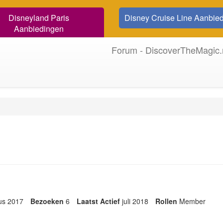
Disneyland Paris
Disney Cruise Line Aanbie
Aanbiedingen
Forum - DiscoverTheMagic.
us 2017
Bezoeken
6
Laatst Actief
juli 2018
Rollen
Member