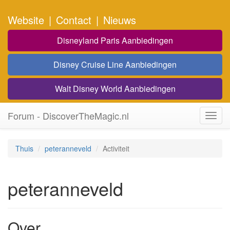
Website
|
Contact
|
Nieuws
Disneyland Paris Aanbiedingen
Disney Cruise Line Aanbiedingen
Walt Disney World Aanbiedingen
Forum - DiscoverTheMagic.nl
Toggl
navig
Thuis
peteranneveld
Activiteit
peteranneveld
Over