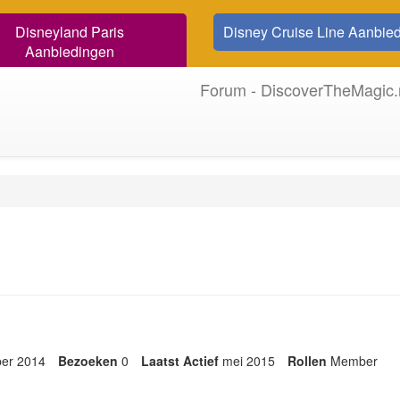
Disneyland Paris
Disney Cruise Line Aanbie
Aanbiedingen
Forum - DiscoverTheMagic.
ber 2014
Bezoeken
0
Laatst Actief
mei 2015
Rollen
Member