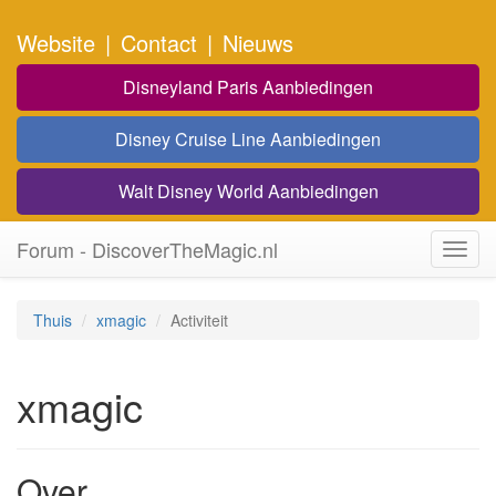
Website
|
Contact
|
Nieuws
Disneyland Paris Aanbiedingen
Disney Cruise Line Aanbiedingen
Walt Disney World Aanbiedingen
Forum - DiscoverTheMagic.nl
Toggl
navig
Thuis
xmagic
Activiteit
xmagic
Over