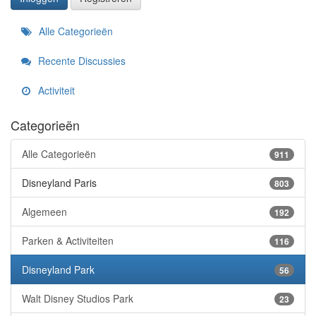
Snelkoppelingen
Alle Categorieën
Recente Discussies
Activiteit
Categorieën
Alle Categorieën
911
Disneyland Paris
803
Algemeen
192
Parken & Activiteiten
116
Disneyland Park
56
Walt Disney Studios Park
23