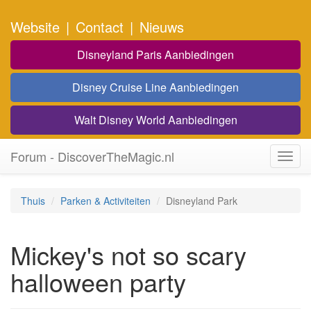
Website
|
Contact
|
Nieuws
Disneyland Paris Aanbiedingen
Disney Cruise Line Aanbiedingen
Walt Disney World Aanbiedingen
Forum - DiscoverTheMagic.nl
Toggl
navig
Thuis
Parken & Activiteiten
Disneyland Park
Mickey's not so scary
halloween party