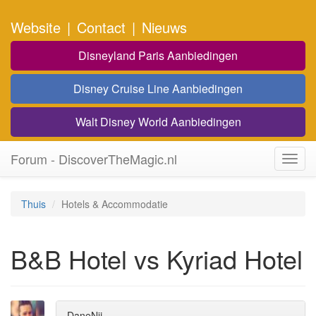
Website
|
Contact
|
Nieuws
Disneyland Paris Aanbiedingen
Disney Cruise Line Aanbiedingen
Walt Disney World Aanbiedingen
Forum - DiscoverTheMagic.nl
Toggl
navig
Thuis
Hotels & Accommodatie
B&B Hotel vs Kyriad Hotel
DaneNij