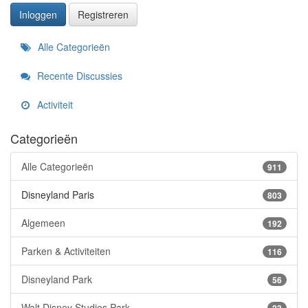
Inloggen
Registreren
Snelkoppelingen
Alle Categorieën
Recente Discussies
Activiteit
Categorieën
Alle Categorieën
911
Disneyland Paris
803
Algemeen
192
Parken & Activiteiten
116
Disneyland Park
56
Walt Disney Studios Park