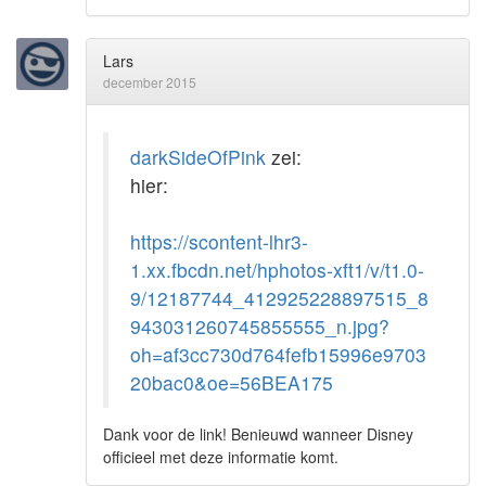
Lars
december 2015
darkSideOfPink
zei:
hier:
https://scontent-lhr3-
1.xx.fbcdn.net/hphotos-xft1/v/t1.0-
9/12187744_412925228897515_8
943031260745855555_n.jpg?
oh=af3cc730d764fefb15996e9703
20bac0&oe=56BEA175
Dank voor de link! Benieuwd wanneer Disney
officieel met deze informatie komt.