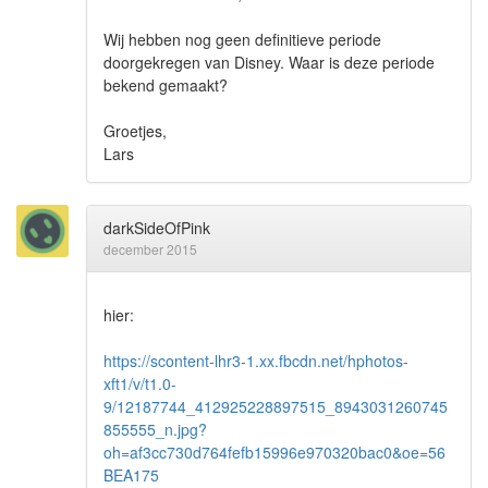
Wij hebben nog geen definitieve periode
doorgekregen van Disney. Waar is deze periode
bekend gemaakt?
Groetjes,
Lars
darkSideOfPink
december 2015
hier:
https://scontent-lhr3-1.xx.fbcdn.net/hphotos-
xft1/v/t1.0-
9/12187744_412925228897515_8943031260745
855555_n.jpg?
oh=af3cc730d764fefb15996e970320bac0&oe=56
BEA175