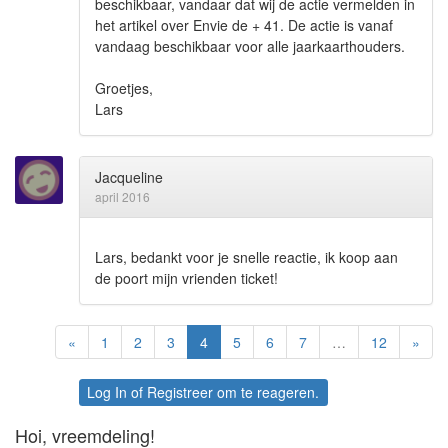
beschikbaar, vandaar dat wij de actie vermelden in
het artikel over Envie de + 41. De actie is vanaf
vandaag beschikbaar voor alle jaarkaarthouders.
Groetjes,
Lars
Jacqueline
april 2016
Lars, bedankt voor je snelle reactie, ik koop aan
de poort mijn vrienden ticket!
«
1
2
3
4
5
6
7
…
12
»
Log In
of
Registreer
om te reageren.
Hoi, vreemdeling!