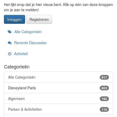
Het lijkt erop dat je hier nieuw bent. Klik op één van deze knoppen
om je aan te melden!
Inloggen
Registreren
Snelkoppelingen
Alle Categorieën
Recente Discussies
Activiteit
Categorieën
Alle Categorieën
911
Disneyland Paris
803
Algemeen
192
Parken & Activiteiten
116