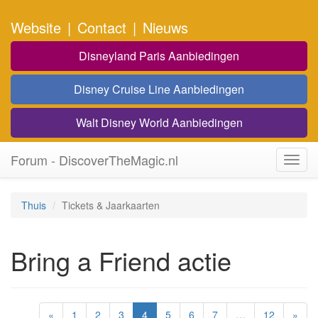
Website
|
Contact
|
Nieuws
Disneyland Paris Aanbiedingen
Disney Cruise Line Aanbiedingen
Walt Disney World Aanbiedingen
Forum - DiscoverTheMagic.nl
Toggl
navig
Thuis
Tickets & Jaarkaarten
Bring a Friend actie
«
1
2
3
4
5
6
7
…
12
»