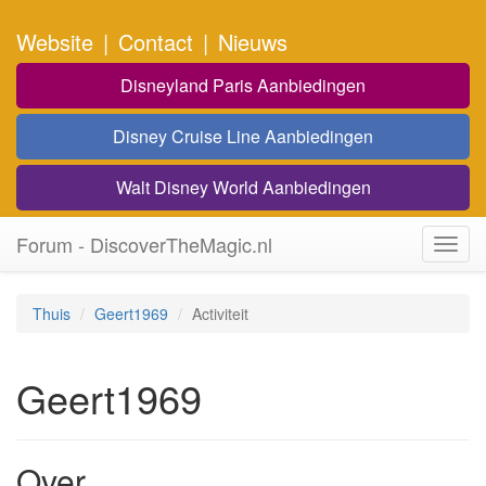
Website
|
Contact
|
Nieuws
Disneyland Paris Aanbiedingen
Disney Cruise Line Aanbiedingen
Walt Disney World Aanbiedingen
Forum - DiscoverTheMagic.nl
Toggl
navig
Thuis
Geert1969
Activiteit
Geert1969
Over