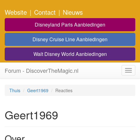
Website
|
Contact
|
Nieuws
Disneyland Paris Aanbiedingen
Disney Cruise Line Aanbiedingen
Walt Disney World Aanbiedingen
Forum - DiscoverTheMagic.nl
Toggl
navig
Thuis
Geert1969
Reacties
Geert1969
Over