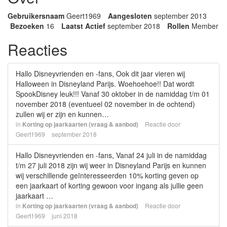
Gebruikersnaam
Geert1969
Aangesloten
september 2013
Bezoeken
16
Laatst Actief
september 2018
Rollen
Member
Reacties
Hallo Disneyvrienden en -fans, Ook dit jaar vieren wij
Halloween in Disneyland Parijs. Woehoehoe!! Dat wordt
SpookDisney leuk!!! Vanaf 30 oktober in de namiddag t/m 01
november 2018 (eventueel 02 november in de ochtend)
zullen wij er zijn en kunnen…
in
Korting op jaarkaarten (vraag & aanbod)
Reactie door
Geert1969
september 2018
Hallo Disneyvrienden en -fans, Vanaf 24 juli in de namiddag
t/m 27 juli 2018 zijn wij weer in Disneyland Parijs en kunnen
wij verschillende geïnteresseerden 10% korting geven op
een jaarkaart of korting gewoon voor ingang als jullie geen
jaarkaart …
in
Korting op jaarkaarten (vraag & aanbod)
Reactie door
Geert1969
juni 2018