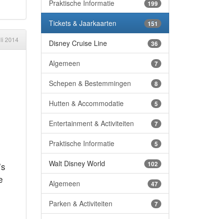
Praktische Informatie
199
Tickets & Jaarkaarten
151
uli 2014
Disney Cruise Line
36
Algemeen
7
Schepen & Bestemmingen
8
Hutten & Accommodatie
5
Entertainment & Activiteiten
7
Praktische Informatie
5
Walt Disney World
102
’s
e
Algemeen
47
Parken & Activiteiten
7