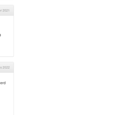
er 2021
p
us 2022
eerd