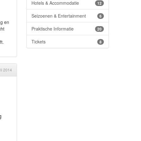
Hotels & Accommodatie
12
Seizoenen & Entertainment
6
ag en
Praktische Informatie
cht
20
Tickets
t.
8
uli 2014
g