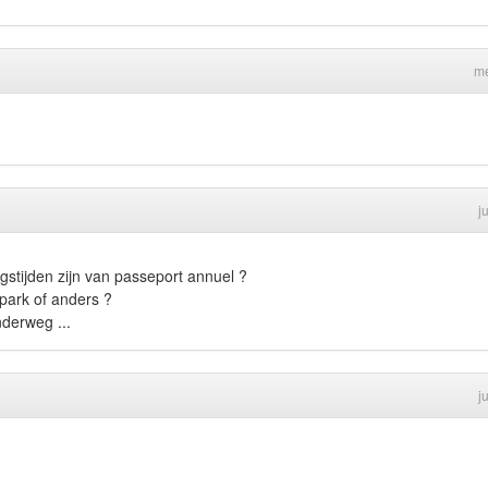
me
j
gstijden zijn van passeport annuel ?
 park of anders ?
nderweg ...
j