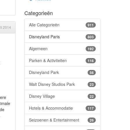
u
Categorieën
Alle Categorieën
911
uli 2014
Disneyland Paris
803
Algemeen
192
Parken & Activiteiten
116
t
Disneyland Park
56
Walt Disney Studios Park
23
Disney Village
22
dere
ximale
Hotels & Accommodatie
117
 de
s
Seizoenen & Entertainment
26