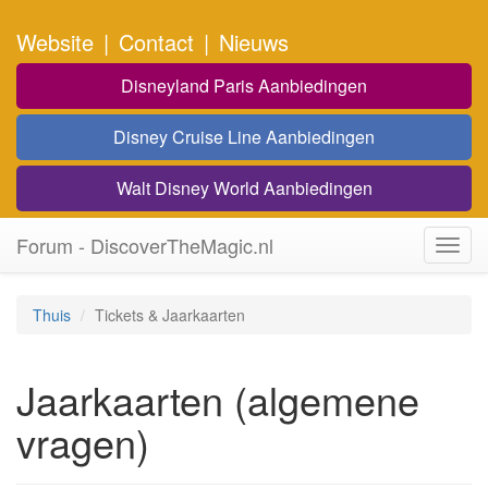
Website
|
Contact
|
Nieuws
Disneyland Paris Aanbiedingen
Disney Cruise Line Aanbiedingen
Walt Disney World Aanbiedingen
Forum - DiscoverTheMagic.nl
Toggl
navig
Thuis
Tickets & Jaarkaarten
Jaarkaarten (algemene
vragen)