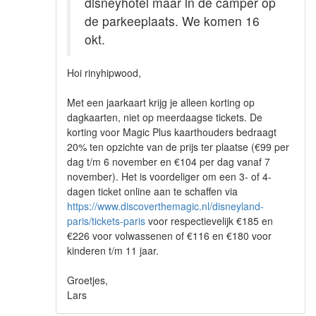
disneyhotel maar in de camper op
de parkeeplaats. We komen 16
okt.
Hoi rinyhipwood,
Met een jaarkaart krijg je alleen korting op
dagkaarten, niet op meerdaagse tickets. De
korting voor Magic Plus kaarthouders bedraagt
20% ten opzichte van de prijs ter plaatse (€99 per
dag t/m 6 november en €104 per dag vanaf 7
november). Het is voordeliger om een 3- of 4-
dagen ticket online aan te schaffen via
https://www.discoverthemagic.nl/disneyland-
paris/tickets-paris
voor respectievelijk €185 en
€226 voor volwassenen of €116 en €180 voor
kinderen t/m 11 jaar.
Groetjes,
Lars