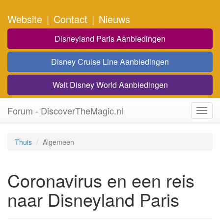
Website
|
Contact
|
Nieuws
Disneyland Paris Aanbiedingen
Disney Cruise Line Aanbiedingen
Walt Disney World Aanbiedingen
Forum - DiscoverTheMagic.nl
Toggl
navig
Thuis
Algemeen
Coronavirus en een reis
naar Disneyland Paris