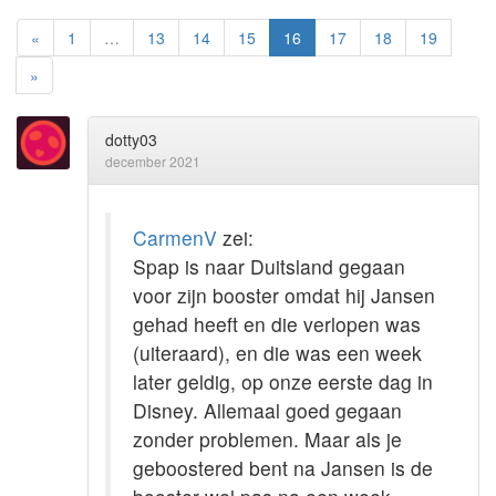
«
1
…
13
14
15
16
17
18
19
»
dotty03
december 2021
CarmenV
zei:
Spap is naar Duitsland gegaan
voor zijn booster omdat hij Jansen
gehad heeft en die verlopen was
(uiteraard), en die was een week
later geldig, op onze eerste dag in
Disney. Allemaal goed gegaan
zonder problemen. Maar als je
geboostered bent na Jansen is de