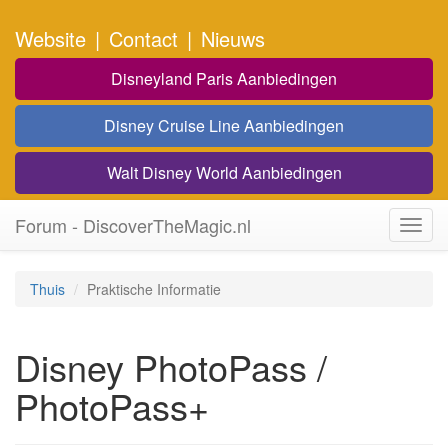
Website
|
Contact
|
Nieuws
Disneyland Paris Aanbiedingen
Disney Cruise Line Aanbiedingen
Walt Disney World Aanbiedingen
Forum - DiscoverTheMagic.nl
Toggl
navig
Thuis
Praktische Informatie
Disney PhotoPass /
PhotoPass+