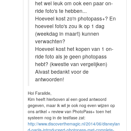
het wel leuk om ook een paar on-
ride foto's te hebben...
Hoeveel kost zo'n photopass+? En
hoeveel foto's zou ik op 1 dag
(weekdag in maart) kunnen
verwachten?
Hoeveel kost het kopen van 1 on-
ride foto als je geen photopass
hebt? (kwestie van vergelijken)
Alvast bedankt voor de
antwoorden!
Hoi Farailde,
Kim heeft hierboven al een goed antwoord
gegeven, maar ik wil je ook nog even wijzen op
ons artikel + review van PhotoPass+ toen het
systeem nog in de testfase zat:
http://www.discoverthemagic.nl/2014/06/disneylan
d-parijs-introduceert-photopass-met-complete-