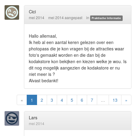
Cici
mei 2014
mei 2014 aangepast
in
Praktische Informatie
Hallo allemaal,
Ik heb al een aantal keren gelezen over een
photopass die je kon vragen bij de attracties waar
foto's gemaakt worden en die dan bij de
kodakstore kon bekijken en kiezen welke je wou. Is
dit nog mogelijk aangezien de kodakstore er nu
niet meer is ?
Alvast bedankt!
«
1
2
3
4
5
6
7
…
13
»
Lars
mei 2014