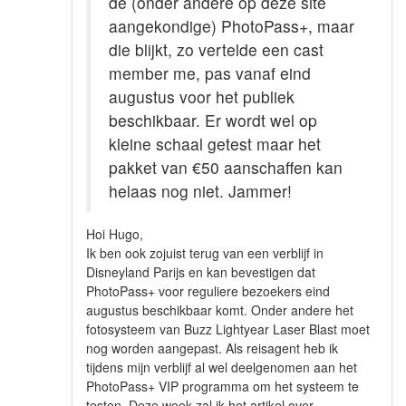
de (onder andere op deze site
aangekondige) PhotoPass+, maar
die blijkt, zo vertelde een cast
member me, pas vanaf eind
augustus voor het publiek
beschikbaar. Er wordt wel op
kleine schaal getest maar het
pakket van €50 aanschaffen kan
helaas nog niet. Jammer!
Hoi Hugo,
Ik ben ook zojuist terug van een verblijf in
Disneyland Parijs en kan bevestigen dat
PhotoPass+ voor reguliere bezoekers eind
augustus beschikbaar komt. Onder andere het
fotosysteem van Buzz Lightyear Laser Blast moet
nog worden aangepast. Als reisagent heb ik
tijdens mijn verblijf al wel deelgenomen aan het
PhotoPass+ VIP programma om het systeem te
testen. Deze week zal ik het artikel over