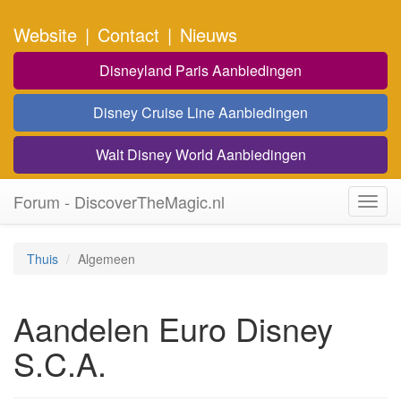
Website
|
Contact
|
Nieuws
Disneyland Paris Aanbiedingen
Disney Cruise Line Aanbiedingen
Walt Disney World Aanbiedingen
Forum - DiscoverTheMagic.nl
Toggl
navig
Thuis
Algemeen
Aandelen Euro Disney
S.C.A.