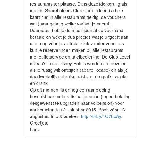
restaurants ter plaatse. Dit is dezelfde korting als
met de Shareholders Club Card, alleen is deze
kaart niet in alle restaurants geldig, de vouchers
wel (naar gelang welke variant je neemt).
Daarnaast heb je de maaltijden al op voorhand
betaald en weet je dus precies wat je uitgeeft aan
eten nog vóór je vertrekt. Ook zonder vouchers
kun je reserveringen maken bij alle restaurants
met buffetservice en tafelbediening. De Club Level
niveau's in de Disney Hotels worden aanbevolen
als je rustig wilt ontbijten (aparte locatie) en als je
daadwerkelijk gebruikmaakt van de gratis snacks
en drank.
Op dit moment is er nog een aanbieding
beschikbaar met gratis halfpension (tegen betaling
desgewenst te upgraden naar volpension) voor
aankomsten t/m 31 oktober 2015. Boek vóór 16
augustus. Info & boeken:
http://bit.ly/1G7LoAy
.
Groetjes,
Lars