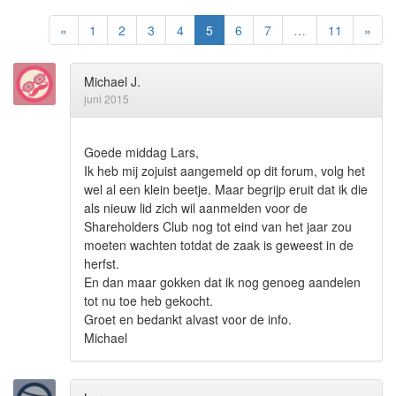
«
1
2
3
4
5
6
7
…
11
»
Michael J.
juni 2015
Goede middag Lars,
Ik heb mij zojuist aangemeld op dit forum, volg het
wel al een klein beetje. Maar begrijp eruit dat ik die
als nieuw lid zich wil aanmelden voor de
Shareholders Club nog tot eind van het jaar zou
moeten wachten totdat de zaak is geweest in de
herfst.
En dan maar gokken dat ik nog genoeg aandelen
tot nu toe heb gekocht.
Groet en bedankt alvast voor de info.
Michael