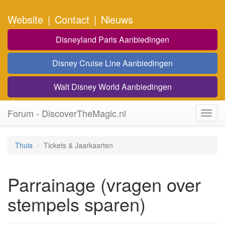
Website
|
Contact
|
Nieuws
Disneyland Paris Aanbiedingen
Disney Cruise Line Aanbiedingen
Walt Disney World Aanbiedingen
Forum - DiscoverTheMagic.nl
Toggl
navig
Thuis
Tickets & Jaarkaarten
Parrainage (vragen over
stempels sparen)