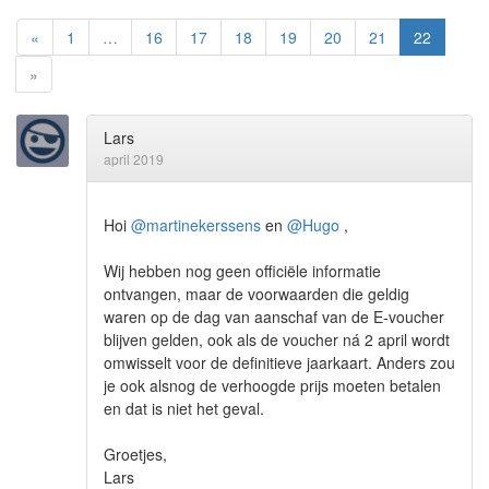
«
1
…
16
17
18
19
20
21
22
»
Lars
april 2019
Hoi
@martinekerssens
en
@Hugo
,
Wij hebben nog geen officiële informatie
ontvangen, maar de voorwaarden die geldig
waren op de dag van aanschaf van de E-voucher
blijven gelden, ook als de voucher ná 2 april wordt
omwisselt voor de definitieve jaarkaart. Anders zou
je ook alsnog de verhoogde prijs moeten betalen
en dat is niet het geval.
Groetjes,
Lars