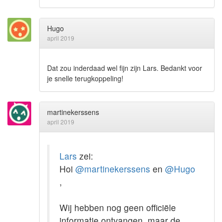
Hugo
april 2019
Dat zou inderdaad wel fijn zijn Lars. Bedankt voor
je snelle terugkoppeling!
martinekerssens
april 2019
Lars
zei:
Hoi
@martinekerssens
en
@Hugo
,
Wij hebben nog geen officiële
informatie ontvangen, maar de