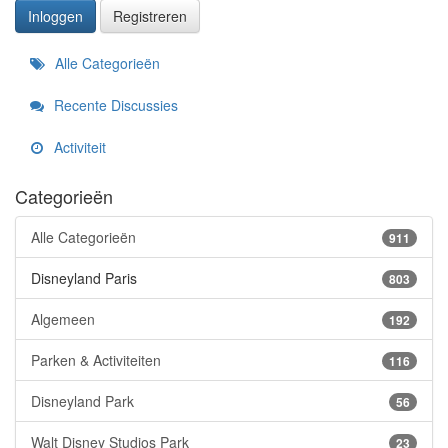
Inloggen
Registreren
Snelkoppelingen
Alle Categorieën
Recente Discussies
Activiteit
Categorieën
Alle Categorieën
911
Disneyland Paris
803
Algemeen
192
Parken & Activiteiten
116
Disneyland Park
56
Walt Disney Studios Park
23