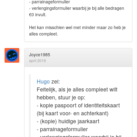
- parrainageformulier
- verlengingsformulier waarbij je bij alle bedragen
€0 invult.
Het kan misschien wel met minder maar zo heb je
alles compleet.
Joyce1985
april 2019
Hugo
zei:
Feitelijk, als je alles compleet wilt
hebben, stuur je op:
- kopie paspoort of identiteitskaart
(bij kaart voor- en achterkant)
- (kopie) huidige jaarkaart
- parrainageformulier
- verlengingsformulier waarbij je bij