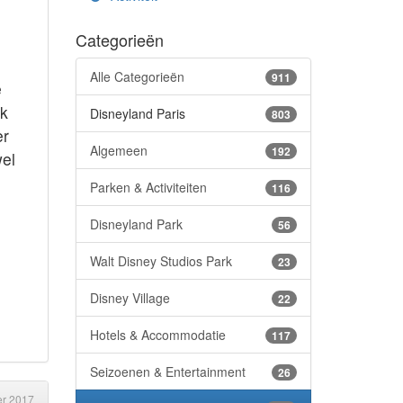
Categorieën
Alle Categorieën
911
e
jk
Disneyland Paris
803
er
Algemeen
192
wel
Parken & Activiteiten
116
Disneyland Park
56
Walt Disney Studios Park
23
Disney Village
22
Hotels & Accommodatie
117
Seizoenen & Entertainment
26
r 2017