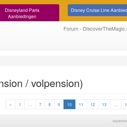
Disneyland Paris
Disney Cruise Line Aanbie
Aanbiedingen
Forum - DiscoverTheMagic.
nsion / volpension)
«
1
…
7
8
9
10
11
12
13
…
1
septembe