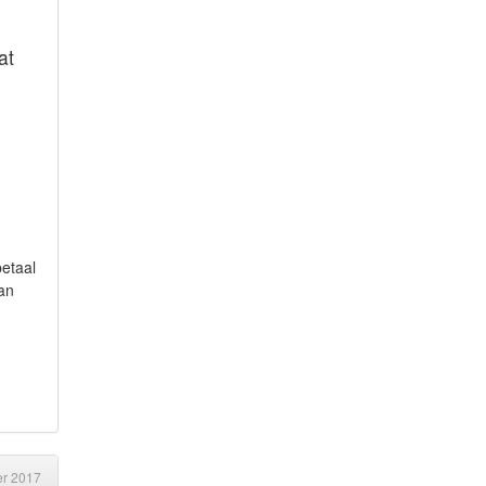
at
betaal
an
er 2017