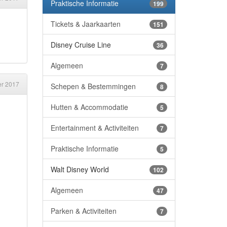
Praktische Informatie
199
Tickets & Jaarkaarten
151
Disney Cruise Line
36
Algemeen
7
er 2017
Schepen & Bestemmingen
8
Hutten & Accommodatie
5
Entertainment & Activiteiten
7
Praktische Informatie
5
Walt Disney World
102
Algemeen
47
Parken & Activiteiten
7