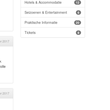
Hotels & Accommodatie
12
Seizoenen & Entertainment
6
Praktische Informatie
20
Tickets
8
er 2017
k
olle
er 2017