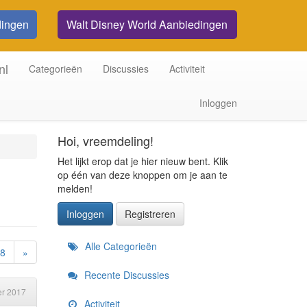
dingen
Walt Disney World Aanbiedingen
nl
Categorieën
Discussies
Activiteit
Inloggen
Hoi, vreemdeling!
Het lijkt erop dat je hier nieuw bent. Klik
op één van deze knoppen om je aan te
melden!
Inloggen
Registreren
Snelkoppelingen
Alle Categorieën
8
»
Recente Discussies
r 2017
Activiteit