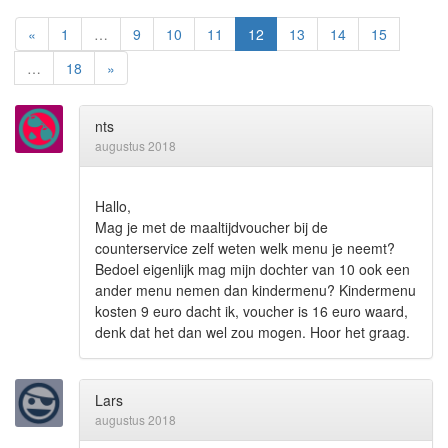
«
1
…
9
10
11
12
13
14
15
…
18
»
nts
augustus 2018
Hallo,
Mag je met de maaltijdvoucher bij de
counterservice zelf weten welk menu je neemt?
Bedoel eigenlijk mag mijn dochter van 10 ook een
ander menu nemen dan kindermenu? Kindermenu
kosten 9 euro dacht ik, voucher is 16 euro waard,
denk dat het dan wel zou mogen. Hoor het graag.
Lars
augustus 2018