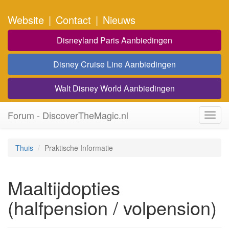
Website
|
Contact
|
Nieuws
Disneyland Paris Aanbiedingen
Disney Cruise Line Aanbiedingen
Walt Disney World Aanbiedingen
Forum - DiscoverTheMagic.nl
Toggl
navig
Thuis
Praktische Informatie
Maaltijdopties
(halfpension / volpension)