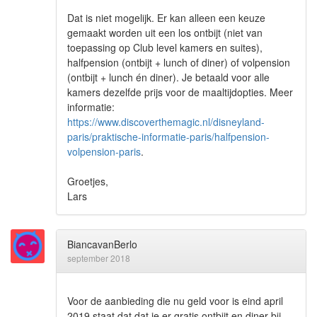
Dat is niet mogelijk. Er kan alleen een keuze
gemaakt worden uit een los ontbijt (niet van
toepassing op Club level kamers en suites),
halfpension (ontbijt + lunch of diner) of volpension
(ontbijt + lunch én diner). Je betaald voor alle
kamers dezelfde prijs voor de maaltijdopties. Meer
informatie:
https://www.discoverthemagic.nl/disneyland-
paris/praktische-informatie-paris/halfpension-
volpension-paris
.
Groetjes,
Lars
BiancavanBerlo
september 2018
Voor de aanbieding die nu geld voor is eind april
2019 staat dat dat je er gratis ontbijt en diner bij