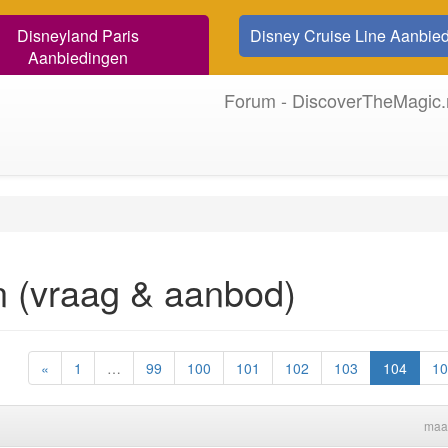
Disneyland Paris
Disney Cruise Line Aanbie
Aanbiedingen
Forum - DiscoverTheMagic.
n (vraag & aanbod)
«
1
…
99
100
101
102
103
104
10
maa