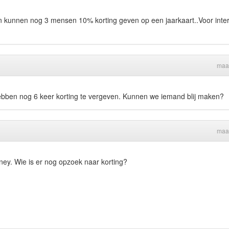
en kunnen nog 3 mensen 10% korting geven op een jaarkaart..Voor inte
maa
 hebben nog 6 keer korting te vergeven. Kunnen we iemand blij maken?
maa
sney. Wie is er nog opzoek naar korting?