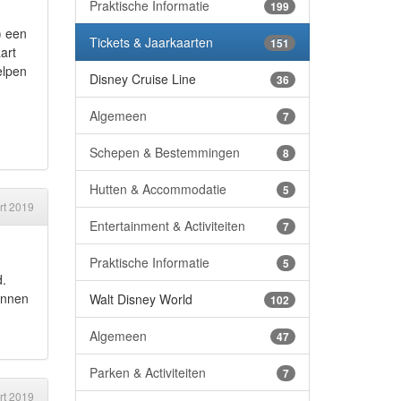
Praktische Informatie
199
) een
Tickets & Jaarkaarten
151
art
elpen
Disney Cruise Line
36
Algemeen
7
Schepen & Bestemmingen
8
Hutten & Accommodatie
5
rt 2019
Entertainment & Activiteiten
7
Praktische Informatie
5
d.
kunnen
Walt Disney World
102
Algemeen
47
Parken & Activiteiten
7
rt 2019