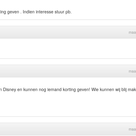
g geven . Indien interesse stuur pb.
maa
maa
 in Disney en kunnen nog iemand korting geven! Wie kunnen wij blij ma
maa