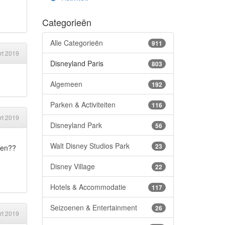
Categorieën
Alle Categorieën
911
rt 2019
Disneyland Paris
803
Algemeen
192
Parken & Activiteiten
116
rt 2019
Disneyland Park
56
Walt Disney Studios Park
23
ken??
Disney Village
22
Hotels & Accommodatie
117
Seizoenen & Entertainment
26
rt 2019