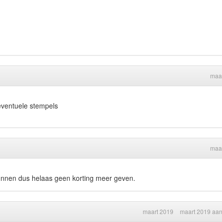
maa
 eventuele stempels
maa
kunnen dus helaas geen korting meer geven.
maart 2019
maart 2019 aa