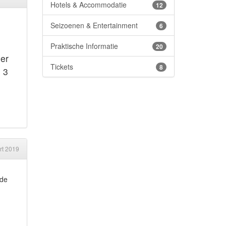
Hotels & Accommodatie
12
Seizoenen & Entertainment
6
Praktische Informatie
20
der
Tickets
8
 3
rt 2019
 de