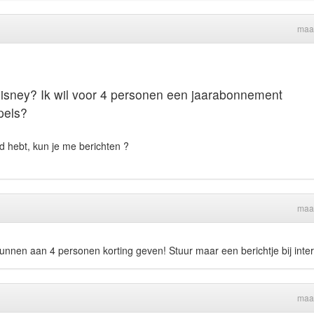
maa
n Disney? Ik wil voor 4 personen een jaarabonnement
mpels?
nd hebt, kun je me berichten ?
maa
kunnen aan 4 personen korting geven! Stuur maar een berichtje bij inte
maa