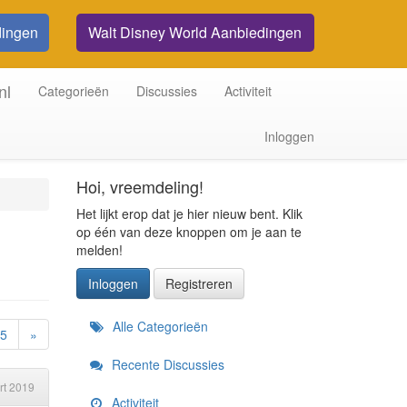
dingen
Walt Disney World Aanbiedingen
nl
Categorieën
Discussies
Activiteit
Inloggen
Hoi, vreemdeling!
Het lijkt erop dat je hier nieuw bent. Klik
op één van deze knoppen om je aan te
melden!
Inloggen
Registreren
Snelkoppelingen
Alle Categorieën
5
»
Recente Discussies
rt 2019
Activiteit