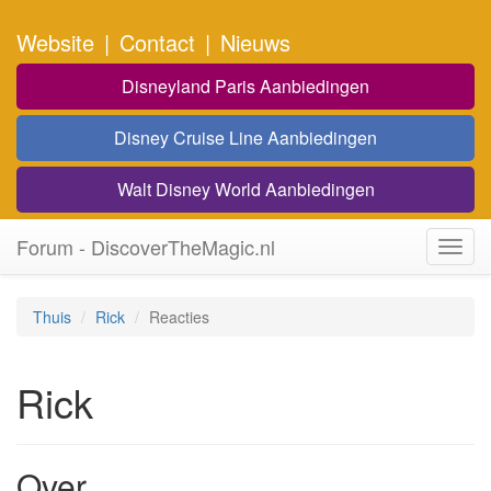
Website
|
Contact
|
Nieuws
Disneyland Paris Aanbiedingen
Disney Cruise Line Aanbiedingen
Walt Disney World Aanbiedingen
Forum - DiscoverTheMagic.nl
Toggl
navig
Thuis
Rick
Reacties
Rick
Over