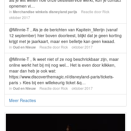
als je wilt weten hoe onze bestelservice werkt, kun je contact
opnemen vi…
in
Merchandise winkels disneyland parijs
Reactie door
Rick
oktober 2017
@Minnie-T , Als je de berichten van Kapitein_Merijn (vanaf
12 september) hier boven doorleest, blijkt dat je geen korting
krijgt met je jaarkaart, maar een belletje kan geen kwaad.
in
Oud en Nieuw
Reactie door
Rick
oktober 2017
@Minnie-T , Ik weet niet of ze nog beschrickbaar zijn, maar
online werkt het bij mij nog wel... Het is even door klikken,
maar dan heb je ook wat:
https://www.discoverthemagic.nl/disneyland-paris/tickets-
paris > Kies bij een willekeurig ticket &q…
in
Oud en Nieuw
Reactie door
Rick
oktober 2017
Meer Reacties