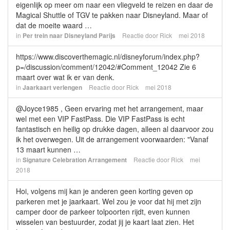
eigenlijk op meer om naar een vliegveld te reizen en daar de
Magical Shuttle of TGV te pakken naar Disneyland. Maar of
dat de moeite waard …
in
Per trein naar Disneyland Parijs
Reactie door
Rick
mei 2018
https://www.discoverthemagic.nl/disneyforum/index.php?
p=/discussion/comment/12042/#Comment_12042 Zie 6
maart over wat ik er van denk.
in
Jaarkaart verlengen
Reactie door
Rick
mei 2018
@Joyce1985 , Geen ervaring met het arrangement, maar
wel met een VIP FastPass. Die VIP FastPass is echt
fantastisch en heilig op drukke dagen, alleen al daarvoor zou
ik het overwegen. Uit de arrangement voorwaarden: "Vanaf
13 maart kunnen …
in
Signature Celebration Arrangement
Reactie door
Rick
mei
2018
Hoi, volgens mij kan je anderen geen korting geven op
parkeren met je jaarkaart. Wel zou je voor dat hij met zijn
camper door de parkeer tolpoorten rijdt, even kunnen
wisselen van bestuurder, zodat jij je kaart laat zien. Het