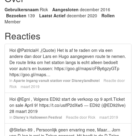
Gebruikersnaam
Rick
Aangesloten
december 2016
Bezoeken
139
Laatst Actief
december 2020
Rollen
Member
Reacties
Hoi @PatriciaH ,(Quote) Het is af te raden om via een
andere dan door Lars en Hugo aangegeven route te nemen.
De route links om het station langs is echt alleen bedoelt
voor auto's en bussen: https://goo.gl/maps/cFBy6gzyGTp
https://goo.gl/maps…
in
Aparte ingang vanuit station voor Disneylandhotel
Reactie door
Rick
maart 2019
Hoi @Egni , Volgens ED92 start de verkoop op 9 april.Ticket
on sale April 9! https://t.co/usifP2dXw5 — ED92 (@ED92live)
28 maart 2019
in
Disney's Halloween Festival
Reactie door
Rick
maart 2019
@Stefan-89 , Persoonlijk geen ervaring mee, Maar... Jorn
van D-log is wel in Tokyo geweest. Hij heeft in de D-Tales