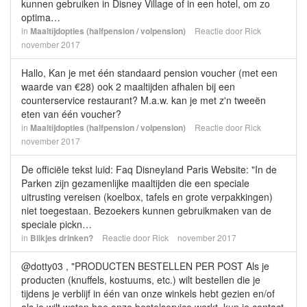
kunnen gebruiken in Disney Village of in een hotel, om zo
optima…
in
Maaltijdopties (halfpension / volpension)
Reactie door
Rick
november 2017
Hallo, Kan je met één standaard pension voucher (met een
waarde van €28) ook 2 maaltijden afhalen bij een
counterservice restaurant? M.a.w. kan je met z'n tweeën
eten van één voucher?
in
Maaltijdopties (halfpension / volpension)
Reactie door
Rick
november 2017
De officiële tekst luid: Faq Disneyland Paris Website: "In de
Parken zijn gezamenlijke maaltijden die een speciale
uitrusting vereisen (koelbox, tafels en grote verpakkingen)
niet toegestaan. Bezoekers kunnen gebruikmaken van de
speciale pickn…
in
Blikjes drinken?
Reactie door
Rick
november 2017
@dotty03 , "PRODUCTEN BESTELLEN PER POST Als je
producten (knuffels, kostuums, etc.) wilt bestellen die je
tijdens je verblijf in één van onze winkels hebt gezien en/of