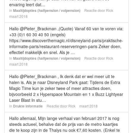
ervaring leert dat…
in
Maaltijdopties (halfpension / volpension)
Reactie door
Rick
maart 2018
Hallo @Pieter_Brackman ,(Quote) Vanaf 60 van te voren via:
+33 (0)1 60 30 40 50 (engels)
https://www.discoverthemagic.nl/disneyland-paris/praktische-
informatie-paris/restaurant-reserveringen-paris Zeker doen,
effectief makkelijk en snel. Als je …
in
Maaltijdopties (halfpension / volpension)
Reactie door
Rick
maart 2018
Hallo @Pieter_Brackman , Ik denk dat er wel meer uit te
halen is. Als je naar Disneyland Park gaat: Tijdens de Extra
Magic Time kun je zeker twee of meer attracties doen,
bijvoorbeeld 2 x Hyperspace Mountain en 1 x Buzz Lightyear
Laser Blast In stu…
in
Drukte informatie
Reactie door
Rick
maart 2018
Hallo allemaal, Mijn lange verhaal van februari 2017 is nog
steeds actueel, behalve dat de prijs van de metro kaartjes
die te koop zijn in de Thalys nu ook €7,60 kosten. (Enkel te