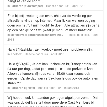
hangt af van de soort …
in
Parkeren (auto/camper)
Reactie door
Rick
april 2018
Er is bij mijn weten geen overzicht over de verdeling per
attractie te vinden op internet. Maar ik kan wel een poging
doen om het "uit mijn hoofd" te doen: Alle attracties zijn per 2
op een bankje behalve (waar je met 3 of meer naast elk…
in
Met hoeveel personen in een attractie?
Reactie door
Rick
april
2018
Hallo @Rashida , Een koelbox moet geen probleem zijn.
in
Koelbox
Reactie door
Rick
april 2018
Hallo @VirgilC , Ja dat kan. Inchecken bij Disney hotels kan
24 uur per dag, zodat je al met je ticket de parken in kan.
Alleen de kamers zijn pas vanaf 15:00 klaar (soms ook
eerder). Op de dag van vertrek kan je dus ook de auto laten
staan tot i…
in
Parkeren bij Hotel
Reactie door
Rick
maart 2018
Wij hebben ook 6 maanden gekregen afgelopen zomer. Dat
was ons duidelijk vertelt door meerdere Cast Members bij