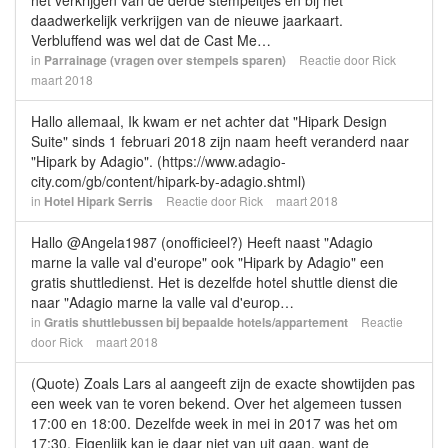
het verkrijgen van de derde stempeltjes en bij het
daadwerkelijk verkrijgen van de nieuwe jaarkaart.
Verbluffend was wel dat de Cast Me…
in
Parrainage (vragen over stempels sparen)
Reactie door
Rick
maart 2018
Hallo allemaal, Ik kwam er net achter dat "Hipark Design
Suite" sinds 1 februari 2018 zijn naam heeft veranderd naar
"Hipark by Adagio". (https://www.adagio-
city.com/gb/content/hipark-by-adagio.shtml)
in
Hotel Hipark Serris
Reactie door
Rick
maart 2018
Hallo @Angela1987 (onofficieel?) Heeft naast "Adagio
marne la valle val d'europe" ook "Hipark by Adagio" een
gratis shuttledienst. Het is dezelfde hotel shuttle dienst die
naar "Adagio marne la valle val d'europ…
in
Gratis shuttlebussen bij bepaalde hotels/appartement
Reactie
door
Rick
maart 2018
(Quote) Zoals Lars al aangeeft zijn de exacte showtijden pas
een week van te voren bekend. Over het algemeen tussen
17:00 en 18:00. Dezelfde week in mei in 2017 was het om
17:30. Eigenlijk kan je daar niet van uit gaan, want de