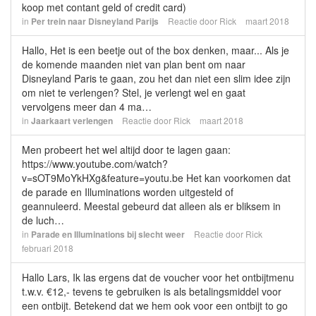
koop met contant geld of credit card)
in
Per trein naar Disneyland Parijs
Reactie door
Rick
maart 2018
Hallo, Het is een beetje out of the box denken, maar... Als je
de komende maanden niet van plan bent om naar
Disneyland Paris te gaan, zou het dan niet een slim idee zijn
om niet te verlengen? Stel, je verlengt wel en gaat
vervolgens meer dan 4 ma…
in
Jaarkaart verlengen
Reactie door
Rick
maart 2018
Men probeert het wel altijd door te lagen gaan:
https://www.youtube.com/watch?
v=sOT9MoYkHXg&feature=youtu.be Het kan voorkomen dat
de parade en Illuminations worden uitgesteld of
geannuleerd. Meestal gebeurd dat alleen als er bliksem in
de luch…
in
Parade en Illuminations bij slecht weer
Reactie door
Rick
februari 2018
Hallo Lars, Ik las ergens dat de voucher voor het ontbijtmenu
t.w.v. €12,- tevens te gebruiken is als betalingsmiddel voor
een ontbijt. Betekend dat we hem ook voor een ontbijt to go