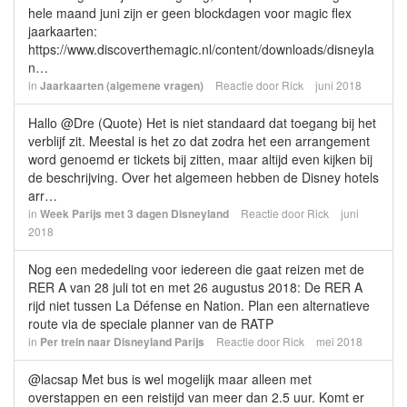
hele maand juni zijn er geen blockdagen voor magic flex
jaarkaarten:
https://www.discoverthemagic.nl/content/downloads/disneyla
n…
in
Jaarkaarten (algemene vragen)
Reactie door
Rick
juni 2018
Hallo @Dre (Quote) Het is niet standaard dat toegang bij het
verblijf zit. Meestal is het zo dat zodra het een arrangement
word genoemd er tickets bij zitten, maar altijd even kijken bij
de beschrijving. Over het algemeen hebben de Disney hotels
arr…
in
Week Parijs met 3 dagen Disneyland
Reactie door
Rick
juni
2018
Nog een mededeling voor iedereen die gaat reizen met de
RER A van 28 juli tot en met 26 augustus 2018: De RER A
rijd niet tussen La Défense en Nation. Plan een alternatieve
route via de speciale planner van de RATP
in
Per trein naar Disneyland Parijs
Reactie door
Rick
mei 2018
@lacsap Met bus is wel mogelijk maar alleen met
overstappen en een reistijd van meer dan 2.5 uur. Komt er