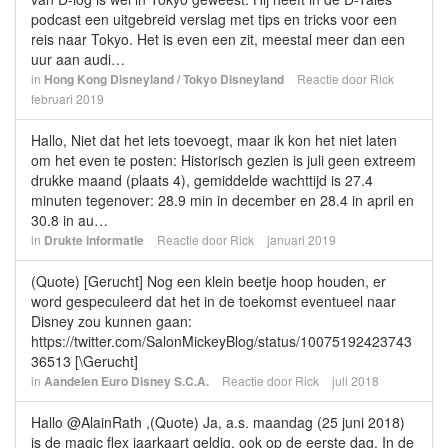
podcast een uitgebreid verslag met tips en tricks voor een
reis naar Tokyo. Het is even een zit, meestal meer dan een
uur aan audi…
in
Hong Kong Disneyland / Tokyo Disneyland
Reactie door
Rick
februari 2019
Hallo, Niet dat het iets toevoegt, maar ik kon het niet laten
om het even te posten: Historisch gezien is juli geen extreem
drukke maand (plaats 4), gemiddelde wachttijd is 27.4
minuten tegenover: 28.9 min in december en 28.4 in april en
30.8 in au…
in
Drukte informatie
Reactie door
Rick
januari 2019
(Quote) [Gerucht] Nog een klein beetje hoop houden, er
word gespeculeerd dat het in de toekomst eventueel naar
Disney zou kunnen gaan:
https://twitter.com/SalonMickeyBlog/status/10075192423743
36513 [\Gerucht]
in
Aandelen Euro Disney S.C.A.
Reactie door
Rick
juli 2018
Hallo @AlainRath ,(Quote) Ja, a.s. maandag (25 juni 2018)
is de magic flex jaarkaart geldig, ook op de eerste dag. In de