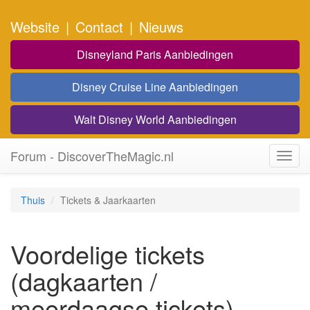
Website
|
Contact
|
Nieuws
Disneyland Paris Aanbiedingen
Disney Cruise Line Aanbiedingen
Walt Disney World Aanbiedingen
Forum - DiscoverTheMagic.nl
Toggl
navig
Thuis
Tickets & Jaarkaarten
Voordelige tickets
(dagkaarten /
meerdaagse tickets)