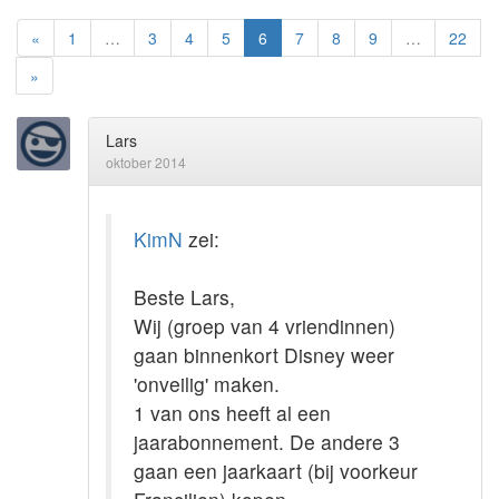
«
1
…
3
4
5
6
7
8
9
…
22
»
Lars
oktober 2014
KimN
zei:
Beste Lars,
Wij (groep van 4 vriendinnen)
gaan binnenkort Disney weer
'onveilig' maken.
1 van ons heeft al een
jaarabonnement. De andere 3
gaan een jaarkaart (bij voorkeur