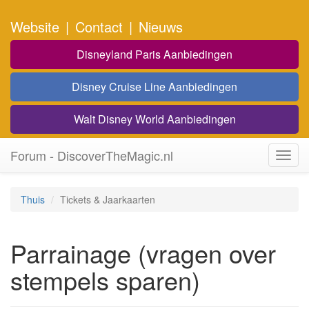
Website
|
Contact
|
Nieuws
Disneyland Paris Aanbiedingen
Disney Cruise Line Aanbiedingen
Walt Disney World Aanbiedingen
Forum - DiscoverTheMagic.nl
Toggl
navig
Thuis
Tickets & Jaarkaarten
Parrainage (vragen over
stempels sparen)