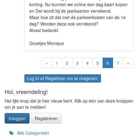
korting. Nu kunnen we online een dag kaart kopen
en Dat wordt bij de jaarkaarten verrekend.
Maar hoe zit dat met de parkeerkosten van de 1e
dag? Worden deze ook verrekend?
Alvast bedankt.
Groetjes Monique
«
1
2
3
4
5
6
7
»
Log In
of
Registreer
om te reageren.
Hoi, vreemdeling!
Het lijkt erop dat je hier nieuw bent. Klik op één van deze knoppen
om je aan te melden!
Inloggen
Registreren
Snelkoppelingen
Alle Categorieën