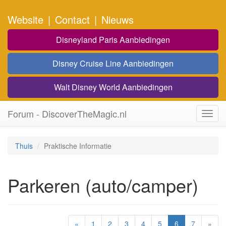
Website
|
Contact
|
Nieuws
Disneyland Paris Aanbiedingen
Disney Cruise Line Aanbiedingen
Walt Disney World Aanbiedingen
Forum - DiscoverTheMagic.nl
Toggl
navig
Thuis
Praktische Informatie
Parkeren (auto/camper)
«
1
2
3
4
5
6
7
»