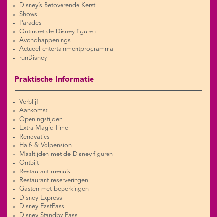
Disney’s Betoverende Kerst
Shows
Parades
Ontmoet de Disney figuren
Avondhappenings
Actueel entertainmentprogramma
runDisney
Praktische Informatie
Verblijf
Aankomst
Openingstijden
Extra Magic Time
Renovaties
Half- & Volpension
Maaltijden met de Disney figuren
Ontbijt
Restaurant menu’s
Restaurant reserveringen
Gasten met beperkingen
Disney Express
Disney FastPass
Disney Standby Pass