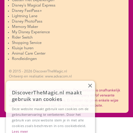
Gasten met beperkingen
Disney's Magical Express
Disney FastPass+
Lightning Lane
Disney PhotoPass
Memory Maker
My Disney Experience
Rider Switch
Shopping Service
Kluisje huren
Animal Care Center
Rondleidingen
© 2015 - 2026 DiscoverTheMagic.nl
Ontwerp en realisatie: www.advacom.nl
×
Sommige onderdelen copyright Disney. Deze website is onafhankelijk
DiscoverTheMagic.nl maakt
en geen onderdeel van The Walt Disney Company en/of verwante
gebruik van cookies
dochterondernemingen of partners. Er kunnen op geen enkele wijze
rechten worden ontleend aan de inhoud van deze website.
Deze website maakt gebruik van cookies om de
gebruikerservaring te verbeteren. Door het
gebruik van onze website stem je in met alle
cookies zoals beschreven in ons cookiebeleid.
Lees meer