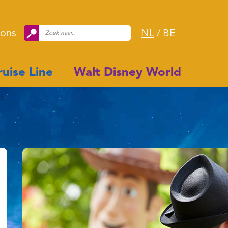
 ons
NL
/
BE
uise Line
Walt Disney World