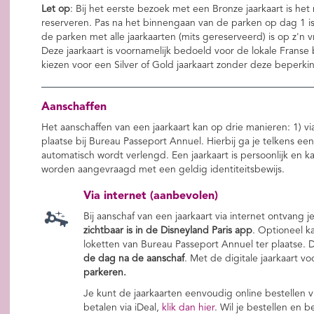
Let op
: Bij het eerste bezoek met een Bronze jaarkaart is h
reserveren. Pas na het binnengaan van de parken op dag 1 is
de parken met alle jaarkaarten (mits gereserveerd) is op z'n
Deze jaarkaart is voornamelijk bedoeld voor de lokale Franse 
kiezen voor een Silver of Gold jaarkaart zonder deze beperki
Aanschaffen
Het aanschaffen van een jaarkaart kan op drie manieren: 1) via
plaatse bij Bureau Passeport Annuel. Hierbij ga je telkens een
automatisch wordt verlengd. Een jaarkaart is persoonlijk en 
worden aangevraagd met een geldig identiteitsbewijs.
Via internet (aanbevolen)
Bij aanschaf van een jaarkaart via internet ontvang 
zichtbaar is in de Disneyland Paris app
. Optioneel k
loketten van Bureau Passeport Annuel ter plaatse. D
de dag na de aanschaf
. Met de digitale jaarkaart v
parkeren.
Je kunt de jaarkaarten eenvoudig online bestellen v
betalen via iDeal,
klik dan hier
. Wil je bestellen en b