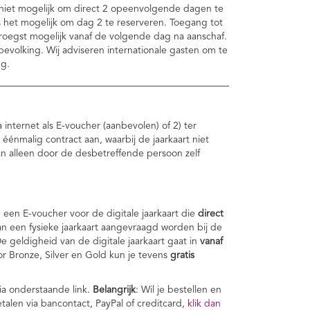
et niet mogelijk om direct 2 opeenvolgende dagen te
 het mogelijk om dag 2 te reserveren. Toegang tot
 vroegst mogelijk vanaf de volgende dag na aanschaf.
bevolking. Wij adviseren internationale gasten om te
ng.
 internet als E-voucher (aanbevolen) of 2) ter
 éénmalig contract aan, waarbij de jaarkaart niet
kan alleen door de desbetreffende persoon zelf
je een E-voucher voor de digitale jaarkaart die
direct
an een fysieke jaarkaart aangevraagd worden bij de
e geldigheid van de digitale jaarkaart gaat in
vanaf
oor Bronze, Silver en Gold kun je tevens
gratis
ia onderstaande link.
Belangrijk
: Wil je bestellen en
etalen via bancontact, PayPal of creditcard,
klik dan