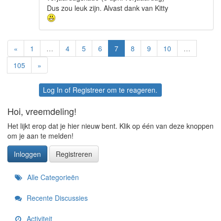
Dus zou leuk zijn. Alvast dank van Kitty
«
1
…
4
5
6
7
8
9
10
…
105
»
Log In
of
Registreer
om te reageren.
Hoi, vreemdeling!
Het lijkt erop dat je hier nieuw bent. Klik op één van deze knoppen
om je aan te melden!
Inloggen
Registreren
Snelkoppelingen
Alle Categorieën
Recente Discussies
Activiteit