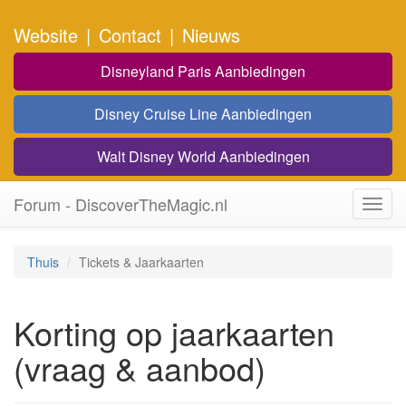
Website
|
Contact
|
Nieuws
Disneyland Paris Aanbiedingen
Disney Cruise Line Aanbiedingen
Walt Disney World Aanbiedingen
Forum - DiscoverTheMagic.nl
Toggl
navig
Thuis
Tickets & Jaarkaarten
Korting op jaarkaarten
(vraag & aanbod)