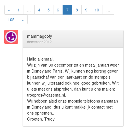
«
1
…
4
5
6
7
8
9
10
…
105
»
mammagoofy
december 2012
Hallo allemaal,
Wij zijn van 30 december tot en met 2 januari weer
in Disneyland Parijs. Wij kunnen nog korting geven
bij aanschaf van een jaarkaart en de stempels
kunnen wij uiteraard ook heel goed gebruiken. Wilt
u iets met ons afspreken, dan kunt u ons mailen:
troepros@casema.nl.
Wij hebben altijd onze mobiele telefoons aanstaan
in Disneyland, dus u kunt makkelijk contact met
ons opnemen..
Groeten, Trudy