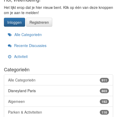
Het lijkt erop dat je hier nieuw bent. Klik op één van deze knoppen
om je aan te melden!
Inloggen
Registreren
Snelkoppelingen
Alle Categorieën
Recente Discussies
Activiteit
Categorieën
Alle Categorieën
911
Disneyland Paris
803
Algemeen
192
Parken & Activiteiten
116