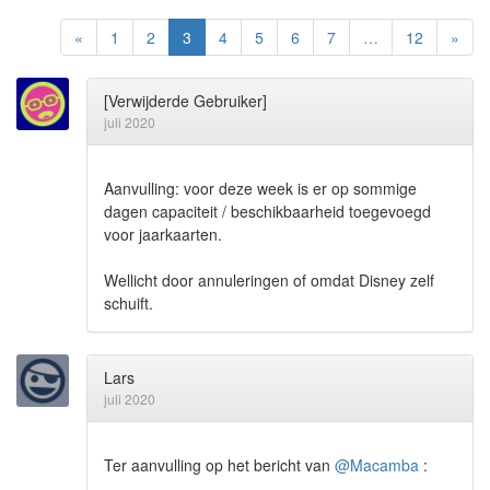
«
1
2
3
4
5
6
7
…
12
»
[Verwijderde Gebruiker]
juli 2020
Aanvulling: voor deze week is er op sommige
dagen capaciteit / beschikbaarheid toegevoegd
voor jaarkaarten.
Wellicht door annuleringen of omdat Disney zelf
schuift.
Lars
juli 2020
Ter aanvulling op het bericht van
@Macamba
: