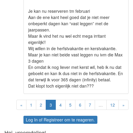
Je kan nu reserveren tm februari
Aan de ene kant heel goed dat je niet meer
onbeperkt dagen kan “vast leggen” met de
jaarpassen.
Maar ik vind het nu wel echt mega irritant
eigenlijk!!
Wij willen in de herfstvakantie en kerstvakantie.
Maar je kan niet beide vast leggen nu ivm die Max
3 dagen
En omdat ik nog liever met kerst wil, heb ik nu dat
geboekt en kan ik dus niet in de herfstvakantie. En
dat terwijl ik voor 365 dagen (infinity) betaal.
Dat klopt toch eigenlijk niet dan???
«
1
2
3
4
5
6
7
…
12
»
Log In
of
Registreer
om te reageren.
Hoi, vreemdeling!