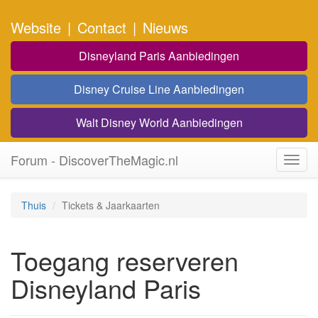
Website
|
Contact
|
Nieuws
Disneyland Paris Aanbiedingen
Disney Cruise Line Aanbiedingen
Walt Disney World Aanbiedingen
Forum - DiscoverTheMagic.nl
Toggl
navig
Thuis
Tickets & Jaarkaarten
Toegang reserveren
Disneyland Paris