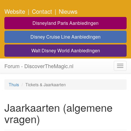
Website
|
Contact
|
Nieuws
Disneyland Paris Aanbiedingen
Disney Cruise Line Aanbiedingen
Walt Disney World Aanbiedingen
Forum - DiscoverTheMagic.nl
Toggl
navig
Thuis
Tickets & Jaarkaarten
Jaarkaarten (algemene
vragen)