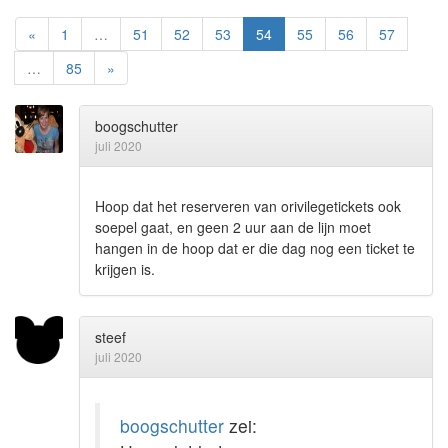
«
1
…
51
52
53
54
55
56
57
…
85
»
boogschutter
juli 2020
Hoop dat het reserveren van orivilegetickets ook
soepel gaat, en geen 2 uur aan de lijn moet
hangen in de hoop dat er die dag nog een ticket te
krijgen is.
steef
juli 2020
boogschutter
zei: