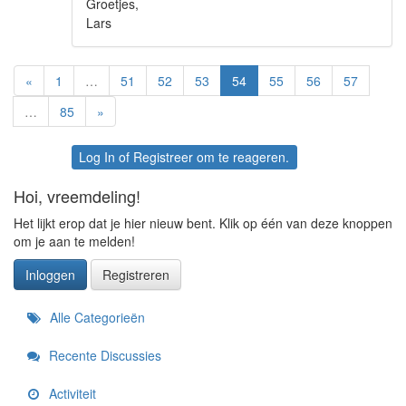
Groetjes,
Lars
«
1
…
51
52
53
54
55
56
57
…
85
»
Log In
of
Registreer
om te reageren.
Hoi, vreemdeling!
Het lijkt erop dat je hier nieuw bent. Klik op één van deze knoppen
om je aan te melden!
Inloggen
Registreren
Snelkoppelingen
Alle Categorieën
Recente Discussies
Activiteit