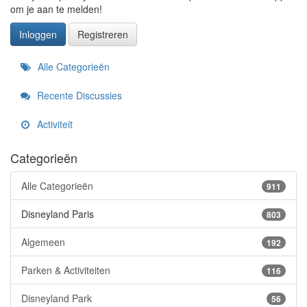
om je aan te melden!
Inloggen
Registreren
Snelkoppelingen
Alle Categorieën
Recente Discussies
Activiteit
Categorieën
Alle Categorieën
911
Disneyland Paris
803
Algemeen
192
Parken & Activiteiten
116
Disneyland Park
56