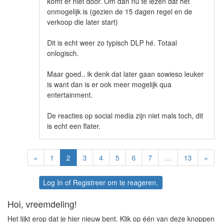
komt er niet door. Om dan nu te lezen dat het
onmogelijk is (gezien de 15 dagen regel en de
verkoop die later start)
Dit is echt weer zo typisch DLP hé. Totaal
onlogisch.
Maar goed.. ik denk dat later gaan sowieso leuker
is want dan is er ook meer mogelijk qua
entertainment.
De reacties op social media zijn niet mals toch, dit
is echt een flater.
«
1
2
3
4
5
6
7
…
13
»
Log In
of
Registreer
om te reageren.
Hoi, vreemdeling!
Het lijkt erop dat je hier nieuw bent. Klik op één van deze knoppen