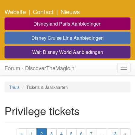
Website
|
Contact
|
Nieuws
Disneyland Paris Aanbiedingen
Disney Cruise Line Aanbiedingen
Walt Disney World Aanbiedingen
Forum - DiscoverTheMagic.nl
Toggl
navig
Thuis
Tickets & Jaarkaarten
Privilege tickets
«
1
2
3
4
5
6
7
…
13
»