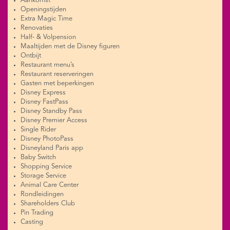
Aankomst
Openingstijden
Extra Magic Time
Renovaties
Half- & Volpension
Maaltijden met de Disney figuren
Ontbijt
Restaurant menu’s
Restaurant reserveringen
Gasten met beperkingen
Disney Express
Disney FastPass
Disney Standby Pass
Disney Premier Access
Single Rider
Disney PhotoPass
Disneyland Paris app
Baby Switch
Shopping Service
Storage Service
Animal Care Center
Rondleidingen
Shareholders Club
Pin Trading
Casting