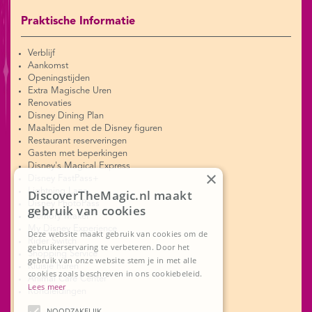
Praktische Informatie
Verblijf
Aankomst
Openingstijden
Extra Magische Uren
Renovaties
Disney Dining Plan
Maaltijden met de Disney figuren
Restaurant reserveringen
Gasten met beperkingen
Disney's Magical Express
×
Disney FastPass+
Lightning Lane
DiscoverTheMagic.nl maakt
Disney PhotoPass
gebruik van cookies
Memory Maker
My Disney Experience
Deze website maakt gebruik van cookies om de
Rider Switch
gebruikerservaring te verbeteren. Door het
Shopping Service
gebruik van onze website stem je in met alle
Kluisje huren
cookies zoals beschreven in ons cookiebeleid.
Animal Care Center
Lees meer
Rondleidingen
NOODZAKELIJK