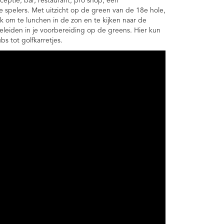
ceptie, bar, restaurant, pro shop, een
spelers. Met uitzicht op de green van de 18e hole,
ek om te lunchen in de zon en te kijken naar de
eleiden in je voorbereiding op de greens. Hier kun
bs tot golfkarretjes.