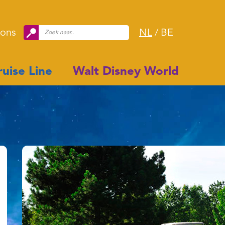
 ons
NL
/
BE
uise Line
Walt Disney World