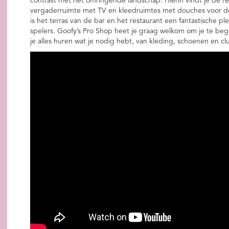
contrast met het omringende landschap. Hierin vindt je de re
vergaderruimte met TV en kleedruimtes met douches voor de 
is het terras van de bar en het restaurant een fantastische pl
spelers. Goofy’s Pro Shop heet je graag welkom om je te beg
je alles huren wat je nodig hebt, van kleding, schoenen en clu