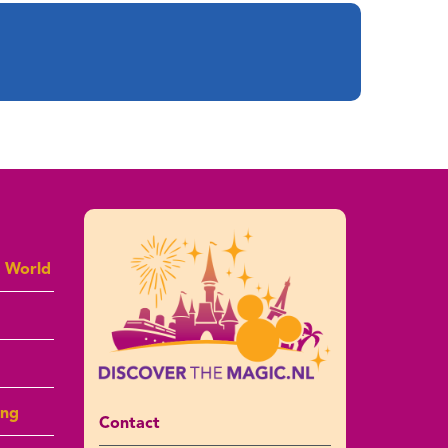
y World
ing
Contact