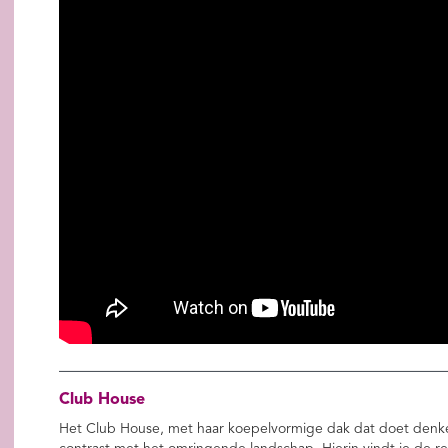
Club House
Het Club House, met haar koepelvormige dak dat doet denke