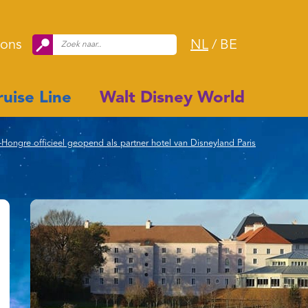
 ons
NL
/
BE
uise Line
Walt Disney World
Hongre officieel geopend als partner hotel van Disneyland Paris