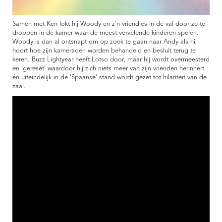
Samen met Ken lokt hij Woody en z'n vriendjes in de val door ze te
droppen in de kamer waar de meest vervelende kinderen spelen.
Woody is dan al ontsnapt om op zoek te gaan naar Andy als hij
hoort hoe zijn kameraden worden behandeld en besluit terug te
keren. Buzz Lightyear heeft Lotso door, maar hij wordt overmeesterd
en 'gereset' waardoor hij zich niets meer van zijn vrienden herinnert
én uiteindelijk in de 'Spaanse' stand wordt gezet tot hilariteit van de
zaal.