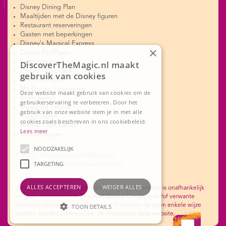
Disney Dining Plan
Maaltijden met de Disney figuren
Restaurant reserveringen
Gasten met beperkingen
Disney's Magical Express
×
Disney FastPass+
Lightning Lane
DiscoverTheMagic.nl maakt
Disney PhotoPass
gebruik van cookies
Memory Maker
My Disney Experience
Deze website maakt gebruik van cookies om de
Rider Switch
gebruikerservaring te verbeteren. Door het
Shopping Service
gebruik van onze website stem je in met alle
Kluisje huren
cookies zoals beschreven in ons cookiebeleid.
Animal Care Center
Lees meer
Rondleidingen
NOODZAKELIJK
© 2015 - 2026 DiscoverTheMagic.nl
TARGETING
Ontwerp en realisatie: www.advacom.nl
ALLES ACCEPTEREN
WEIGER ALLES
Sommige onderdelen copyright Disney. Deze website is onafhankelijk
en geen onderdeel van The Walt Disney Company en/of verwante
dochterondernemingen of partners. Er kunnen op geen enkele wijze
TOON DETAILS
rechten worden ontleend aan de inhoud van deze website.