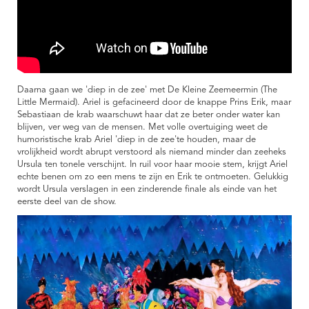
Daarna gaan we 'diep in de zee' met De Kleine Zeemeermin (The
Little Mermaid). Ariel is gefacineerd door de knappe Prins Erik, maar
Sebastiaan de krab waarschuwt haar dat ze beter onder water kan
blijven, ver weg van de mensen. Met volle overtuiging weet de
humoristische krab Ariel 'diep in de zee'te houden, maar de
vrolijkheid wordt abrupt verstoord als niemand minder dan zeeheks
Ursula ten tonele verschijnt. In ruil voor haar mooie stem, krijgt Ariel
echte benen om zo een mens te zijn en Erik te ontmoeten. Gelukkig
wordt Ursula verslagen in een zinderende finale als einde van het
eerste deel van de show.