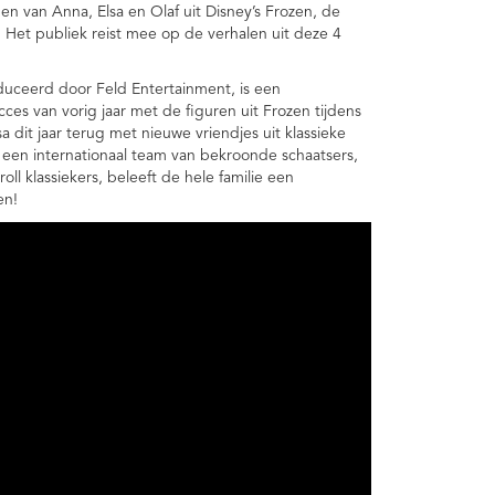
en van Anna, Elsa en Olaf uit Disney’s Frozen, de
! Het publiek reist mee op de verhalen uit deze 4
duceerd door Feld Entertainment, is een
es van vorig jaar met de figuren uit Frozen tijdens
a dit jaar terug met nieuwe vriendjes uit klassieke
, een internationaal team van bekroonde schaatsers,
l klassiekers, beleeft de hele familie een
en!