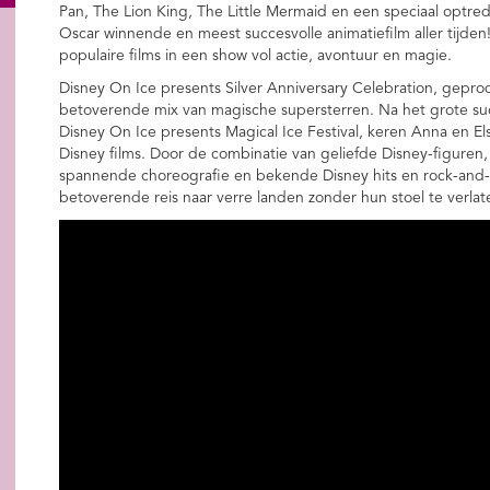
Pan, The Lion King, The Little Mermaid en een speciaal optred
Oscar winnende en meest succesvolle animatiefilm aller tijden
populaire films in een show vol actie, avontuur en magie.
Disney On Ice presents Silver Anniversary Celebration, gepro
betoverende mix van magische supersterren. Na het grote succ
Disney On Ice presents Magical Ice Festival, keren Anna en Els
Disney films. Door de combinatie van geliefde Disney-figuren
spannende choreografie en bekende Disney hits en rock-and-rol
betoverende reis naar verre landen zonder hun stoel te verlat