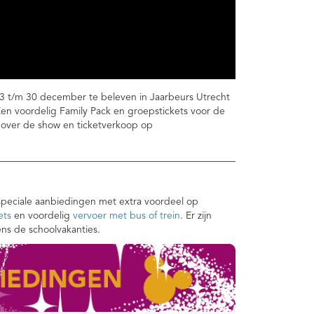
 23 t/m 30 december te beleven in Jaarbeurs Utrecht
Een voordelig Family Pack en groepstickets voor de
e over de show en ticketverkoop op
speciale aanbiedingen met extra voordeel op
ets
en voordelig
vervoer met bus of trein
. Er zijn
ens de schoolvakanties.