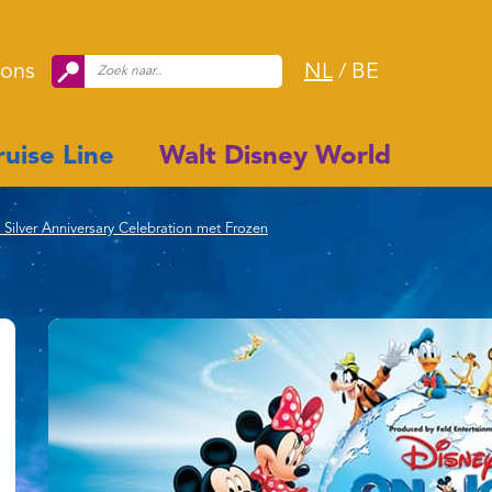
 ons
NL
/
BE
uise Line
Walt Disney World
 Silver Anniversary Celebration met Frozen