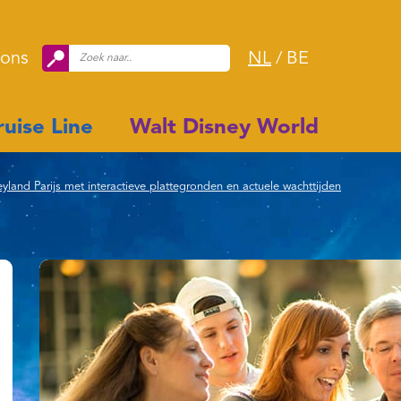
 ons
NL
/
BE
uise Line
Walt Disney World
land Parijs met interactieve plattegronden en actuele wachttijden