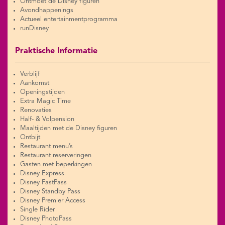
Ontmoet de Disney figuren
Avondhappenings
Actueel entertainmentprogramma
runDisney
Praktische Informatie
Verblijf
Aankomst
Openingstijden
Extra Magic Time
Renovaties
Half- & Volpension
Maaltijden met de Disney figuren
Ontbijt
Restaurant menu’s
Restaurant reserveringen
Gasten met beperkingen
Disney Express
Disney FastPass
Disney Standby Pass
Disney Premier Access
Single Rider
Disney PhotoPass