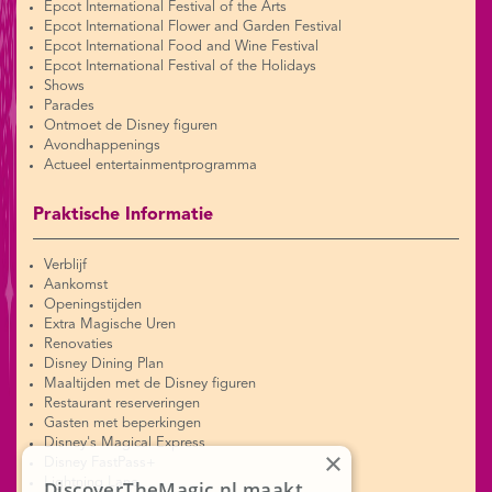
Epcot International Festival of the Arts
Epcot International Flower and Garden Festival
Epcot International Food and Wine Festival
Epcot International Festival of the Holidays
Shows
Parades
Ontmoet de Disney figuren
Avondhappenings
Actueel entertainmentprogramma
Praktische Informatie
Verblijf
Aankomst
Openingstijden
Extra Magische Uren
Renovaties
Disney Dining Plan
Maaltijden met de Disney figuren
Restaurant reserveringen
Gasten met beperkingen
Disney's Magical Express
×
Disney FastPass+
Lightning Lane
DiscoverTheMagic.nl maakt