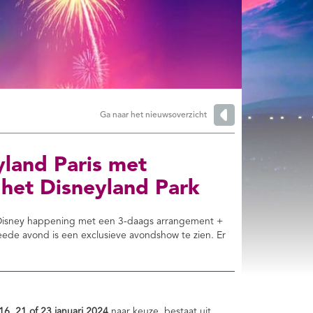
Ga naar het nieuwsoverzicht
yland Paris met
 het Disneyland Park
r Disney happening met een 3-daags arrangement +
ede avond is een exclusieve avondshow te zien. Er
16, 21 of 23 januari 2024
naar keuze, bestaat uit