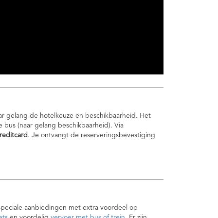
ar gelang de hotelkeuze en beschikbaarheid. Het
e bus (naar gelang beschikbaarheid). Via
reditcard
. Je ontvangt de reserveringsbevestiging
speciale aanbiedingen met extra voordeel op
ets
en voordelig
vervoer met bus of trein
. Er zijn