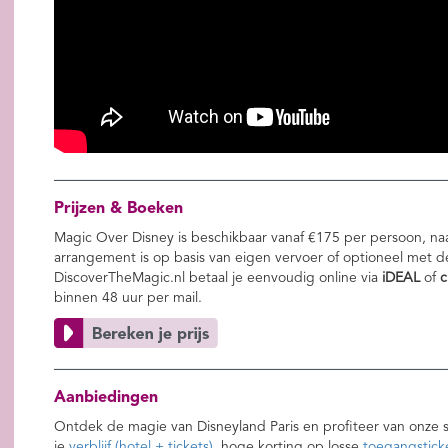
Prijzen & Boeken
Magic Over Disney is beschikbaar vanaf €175 per persoon, na
arrangement is op basis van eigen vervoer of optioneel met d
DiscoverTheMagic.nl betaal je eenvoudig online via
iDEAL
of
c
binnen 48 uur per mail.
Aanbiedingen
Ontdek de magie van Disneyland Paris en profiteer van onze 
je
verblijf (hotel + tickets)
, hoge korting op losse
toegangstick