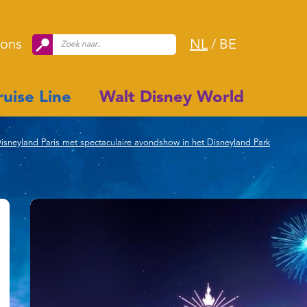
 ons
NL
/
BE
uise Line
Walt Disney World
isneyland Paris met spectaculaire avondshow in het Disneyland Park