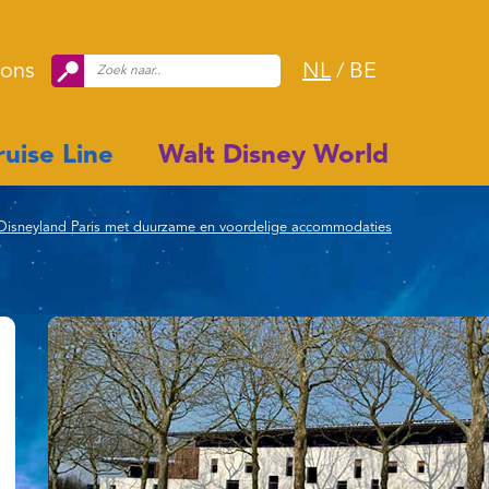
 ons
NL
/
BE
uise Line
Walt Disney World
ij Disneyland Paris met duurzame en voordelige accommodaties