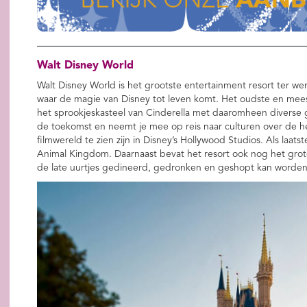
Walt Disney World
Walt Disney World is het grootste entertainment resort ter w
waar de magie van Disney tot leven komt. Het oudste en mee
het sprookjeskasteel van Cinderella met daaromheen diverse g
de toekomst en neemt je mee op reis naar culturen over de hel
filmwereld te zien zijn in Disney’s Hollywood Studios. Als laats
Animal Kingdom. Daarnaast bevat het resort ook nog het grote 
de late uurtjes gedineerd, gedronken en geshopt kan worde