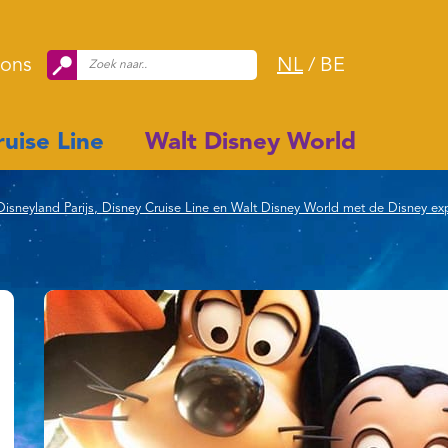
 ons
NL
/
BE
uise Line
Walt Disney World
sneyland Parijs, Disney Cruise Line en Walt Disney World met de Disney ex