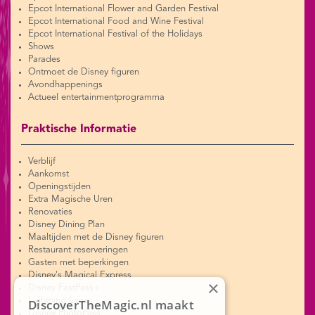
Epcot International Flower and Garden Festival
Epcot International Food and Wine Festival
Epcot International Festival of the Holidays
Shows
Parades
Ontmoet de Disney figuren
Avondhappenings
Actueel entertainmentprogramma
Praktische Informatie
Verblijf
Aankomst
Openingstijden
Extra Magische Uren
Renovaties
Disney Dining Plan
Maaltijden met de Disney figuren
Restaurant reserveringen
Gasten met beperkingen
Disney's Magical Express
×
Disney FastPass+
Lightning Lane
DiscoverTheMagic.nl maakt
Disney PhotoPass