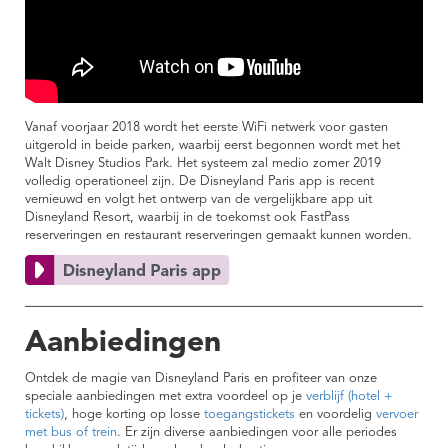
Vanaf voorjaar 2018 wordt het eerste WiFi netwerk voor gasten
uitgerold in beide parken, waarbij eerst begonnen wordt met het
Walt Disney Studios Park. Het systeem zal medio zomer 2019
volledig operationeel zijn. De Disneyland Paris app is recent
vernieuwd en volgt het ontwerp van de vergelijkbare app uit
Disneyland Resort, waarbij in de toekomst ook FastPass
reserveringen en restaurant reserveringen gemaakt kunnen worden.
Aanbiedingen
Ontdek de magie van Disneyland Paris en profiteer van onze
speciale aanbiedingen met extra voordeel op je
verblijf (hotel +
tickets)
, hoge korting op losse
toegangstickets
en voordelig
vervoer
met bus of trein
. Er zijn diverse aanbiedingen voor alle periodes