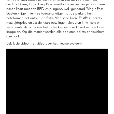
huidige Disney Hotel Easy Pass wordt in fases vervangen door een
pastic kaart met een RFID chip ingebouwd, genaamd 'Magic Pass'.
Gasten krijgen hiermee toegang krijgen tot de parken, hun
hotelkamer, het ontbijt, de Extra Magische Uren, FastPass tickets,
maaltijdopties en via de kaart betalingen uitvoeren in winkels en
restaurants als zij tijdens het inchecken een creditcard aan de kaart
koppelen. Op die manier worden alle papieren tickets en vouchers
overbodig.
Bekijk de video met uitleg over het nieuwe systeem: