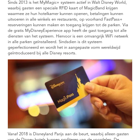
Sinds 2013 is het MyMagic+ systeem actief in Walt Disney World,
waarbij gasten een speciale RFID kaart of MagicBand krijgen
waarmee ze hun hotelkamer kunnen openen, betalingen kunnen
uitvoeren in alle winkels en restaurants, op voorhand FastPass+
reserveringen kunnen maken en toegang krijgen tot de parken. Via
de gratis MyDisneyExperience app heeft de gast toegang tot alle
diensten van het systeem. Hiervoor is een omvangrijk WiFi netwerk
in alle parken geïnstalleerd. Sindsdien is dit systeem
geperfectioneerd en wordt het in aangepaste vorm wereldwijd
geïntroduceerd bij alle Disney resorts.
Vanaf 2018 is Disneyland Parijs aan de beurt, waarbij alleen gasten
van de Disney hotels kunnen profiteren van de voordelen. De