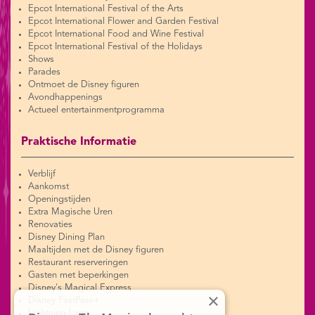
Epcot International Festival of the Arts
Epcot International Flower and Garden Festival
Epcot International Food and Wine Festival
Epcot International Festival of the Holidays
Shows
Parades
Ontmoet de Disney figuren
Avondhappenings
Actueel entertainmentprogramma
Praktische Informatie
Verblijf
Aankomst
Openingstijden
Extra Magische Uren
Renovaties
Disney Dining Plan
Maaltijden met de Disney figuren
Restaurant reserveringen
Gasten met beperkingen
Disney's Magical Express
×
Disney FastPass+
Lightning Lane