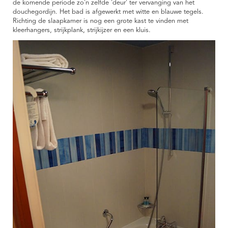
de komende periode zo'n zelfde 'deur' ter vervanging van het
douchegordijn. Het bad is afgewerkt met witte en blauwe tegels.
Richting de slaapkamer is nog een grote kast te vinden met
kleerhangers, strijkplank, strijkijzer en een kluis.