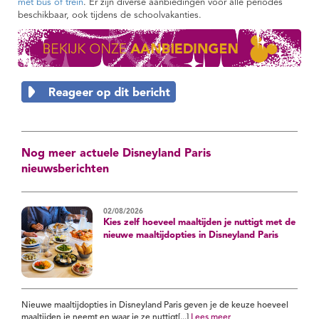
met bus of trein
. Er zijn diverse aanbiedingen voor alle periodes
beschikbaar, ook tijdens de schoolvakanties.
Nog meer actuele Disneyland Paris
nieuwsberichten
02/08/2026
Kies zelf hoeveel maaltijden je nuttigt met de
nieuwe maaltijdopties in Disneyland Paris
Nieuwe maaltijdopties in Disneyland Paris geven je de keuze hoeveel
maaltijden je neemt en waar je ze nuttigt[...]
Lees meer