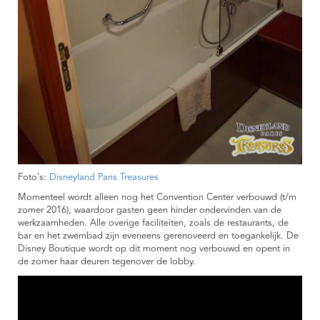
Foto's:
Disneyland Paris Treasures
Momenteel wordt alleen nog het Convention Center verbouwd (t/m
zomer 2016), waardoor gasten geen hinder ondervinden van de
werkzaamheden. Alle overige faciliteiten, zoals de restaurants, de
bar en het zwembad zijn eveneens gerenoveerd en toegankelijk. De
Disney Boutique wordt op dit moment nog verbouwd en opent in
de zomer haar deuren tegenover de lobby.