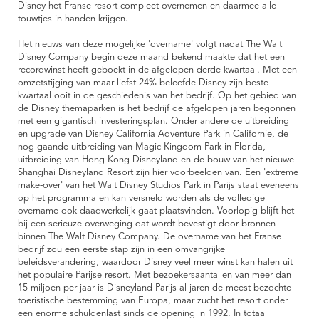
Disney het Franse resort compleet overnemen en daarmee alle
touwtjes in handen krijgen.
Het nieuws van deze mogelijke 'overname' volgt nadat The Walt
Disney Company begin deze maand bekend maakte dat het een
recordwinst heeft geboekt in de afgelopen derde kwartaal. Met een
omzetstijging van maar liefst 24% beleefde Disney zijn beste
kwartaal ooit in de geschiedenis van het bedrijf. Op het gebied van
de Disney themaparken is het bedrijf de afgelopen jaren begonnen
met een gigantisch investeringsplan. Onder andere de uitbreiding
en upgrade van Disney California Adventure Park in Californie, de
nog gaande uitbreiding van Magic Kingdom Park in Florida,
uitbreiding van Hong Kong Disneyland en de bouw van het nieuwe
Shanghai Disneyland Resort zijn hier voorbeelden van. Een 'extreme
make-over' van het Walt Disney Studios Park in Parijs staat eveneens
op het programma en kan versneld worden als de volledige
overname ook daadwerkelijk gaat plaatsvinden. Voorlopig blijft het
bij een serieuze overweging dat wordt bevestigt door bronnen
binnen The Walt Disney Company. De overname van het Franse
bedrijf zou een eerste stap zijn in een omvangrijke
beleidsverandering, waardoor Disney veel meer winst kan halen uit
het populaire Parijse resort. Met bezoekersaantallen van meer dan
15 miljoen per jaar is Disneyland Parijs al jaren de meest bezochte
toeristische bestemming van Europa, maar zucht het resort onder
een enorme schuldenlast sinds de opening in 1992. In totaal