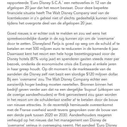
rapporteerde 'Euro Disney S.C.A.' een nettoverlies in 12 van de
afgelopen 20 jaar dat het resort bestaat. Door deze beperkte
financiele situatie heeft The Walt Disney Company veel van de
licentiekosten in z'n geheel niet of slechts gedeeltelijk kunnen innen
tijdens het overgrote deel van de afgelopen 20 jaar.
Goed nieuws is er echter ook te melden en zou wel eens het
spreekwoordelijke duwtje in de rug kunnen zijn om de 'overname'
door te zetten. Disneyland Parijs is goed op weg om de schuld af te
betalen en met 500 miljoen euro te reduceren in de komende 6 jaar.
Daarnaast kent het resort een hele hoge bezettingsgraad voor de
Disney hotels (87% vorig jaar) en spenderen gasten steeds meer per
bezoek, ondanks de economische crisis die Europa al enkele jaren
in haar greep houdt. Op dit moment is de marktwaarde van de
aandelen die Disney zelf niet bezit een slordige $120 miljoen dollar.
Bij een 'overname' zou The Walt Disney Company echter een
aanzienlijk hoger bedrag moeten neertellen. Bronnen binnen het
bedrijf geven verder aan dat na een dergelijke 'buyout' (uitkopen van
de overige aandeelhouders) er flink geinvesteerd zou gaan worden
in het resort om de schuldenlast sneller af te betalen door de bouw
van nieuwe attracties. In de recentelijk hernieuwde overeenkomst
met de Franse overheid wordt tevens gesproken over de bouw van
een derde park tussen 2020 en 2030. Aandeelhouders reageren
verheugd op het nieuws dat het management van Disney de
'overname' serieus in overweging neemt. Het aandeel 'Euro Disney