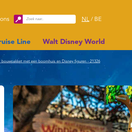
 ons
NL
/
BE
uise Line
Walt Disney World
 bouwpakket met een boomhuis en Disney figuren - 21326