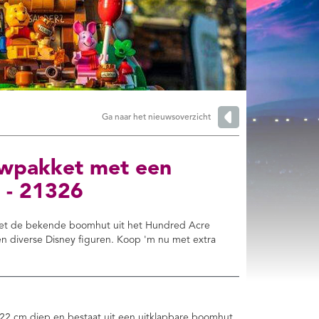
Ga naar het nieuwsoverzicht
wpakket met een
 - 21326
et de bekende boomhut uit het Hundred Acre
en diverse Disney figuren. Koop 'm nu met extra
22 cm diep en bestaat uit een uitklapbare boomhut