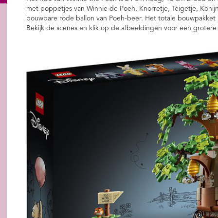
met poppetjes van Winnie de Poeh, Knorretje, Teigetje, Konijn
bouwbare rode ballon van Poeh-beer. Het totale bouwpakket m
Bekijk de scenes en klik op de afbeeldingen voor een groter