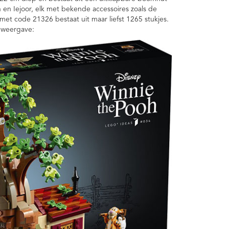
 en Iejoor, elk met bekende accessoires zoals de
et code 21326 bestaat uit maar liefst 1265 stukjes.
e weergave: