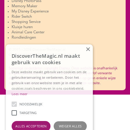
Disney PhotoPass
Memory Maker
My Disney Experience
Rider Switch
Shopping Service
Kluisje huren
Animal Care Center
Rondleidingen
×
© 2015 - 2026 DiscoverTheMagic.nl
DiscoverTheMagic.nl maakt
Ontwerp en realisatie: www.advacom.nl
gebruik van cookies
Sommige onderdelen copyright Disney. Deze website is onafhankelijk
Deze website maakt gebruik van cookies om de
en geen onderdeel van The Walt Disney Company en/of verwante
gebruikerservaring te verbeteren. Door het
dochterondernemingen of partners. Er kunnen op geen enkele wijze
gebruik van onze website stem je in met alle
rechten worden ontleend aan de inhoud van deze website.
cookies zoals beschreven in ons cookiebeleid.
Lees meer
NOODZAKELIJK
TARGETING
ALLES ACCEPTEREN
WEIGER ALLES