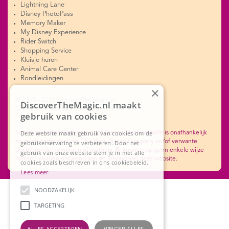
Lightning Lane
Disney PhotoPass
Memory Maker
My Disney Experience
Rider Switch
Shopping Service
Kluisje huren
Animal Care Center
Rondleidingen
×
© 2015 - 2026 DiscoverTheMagic.nl
DiscoverTheMagic.nl maakt
Ontwerp en realisatie: www.advacom.nl
gebruik van cookies
Deze website maakt gebruik van cookies om de
Sommige onderdelen copyright Disney. Deze website is onafhankelijk
en geen onderdeel van The Walt Disney Company en/of verwante
gebruikerservaring te verbeteren. Door het
dochterondernemingen of partners. Er kunnen op geen enkele wijze
gebruik van onze website stem je in met alle
rechten worden ontleend aan de inhoud van deze website.
cookies zoals beschreven in ons cookiebeleid.
Lees meer
NOODZAKELIJK
TARGETING
ALLES ACCEPTEREN
WEIGER ALLES