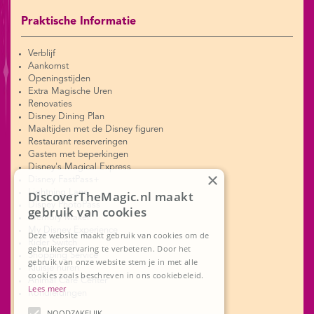
Praktische Informatie
Verblijf
Aankomst
Openingstijden
Extra Magische Uren
Renovaties
Disney Dining Plan
Maaltijden met de Disney figuren
Restaurant reserveringen
Gasten met beperkingen
Disney's Magical Express
×
Disney FastPass+
Lightning Lane
DiscoverTheMagic.nl maakt
Disney PhotoPass
gebruik van cookies
Memory Maker
My Disney Experience
Deze website maakt gebruik van cookies om de
Rider Switch
gebruikerservaring te verbeteren. Door het
Shopping Service
gebruik van onze website stem je in met alle
Kluisje huren
cookies zoals beschreven in ons cookiebeleid.
Animal Care Center
Lees meer
Rondleidingen
NOODZAKELIJK