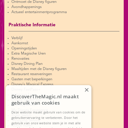
Ontmoet de Disney figuren
Avondhappenings
Actueel entertainmentprogramma
Praktische Informatie
Verblijf
Aankomst
Openingstijden
Extra Magische Uren
Renovaties
Disney Dining Plan
Maaltijden met de Disney figuren
Restaurant reserveringen
Gasten met beperkingen
Disney's Magical Express
×
Disney FastPass+
Lightning Lane
DiscoverTheMagic.nl maakt
Disney PhotoPass
gebruik van cookies
Memory Maker
My Disney Experience
Deze website maakt gebruik van cookies om de
Rider Switch
gebruikerservaring te verbeteren. Door het
Shopping Service
gebruik van onze website stem je in met alle
Kluisje huren