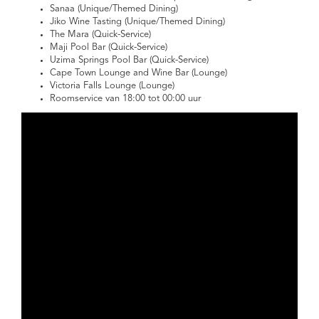
Sanaa (Unique/Themed Dining)
Jiko Wine Tasting (Unique/Themed Dining)
The Mara (Quick-Service)
Maji Pool Bar (Quick-Service)
Uzima Springs Pool Bar (Quick-Service)
Cape Town Lounge and Wine Bar (Lounge)
Victoria Falls Lounge (Lounge)
Roomservice van 18:00 tot 00:00 uur