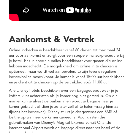
Aankomst & Vertrek
Online inchecken is beschikbaar vanaf 60 dagen tot maximaal 24
uur vóór aankomst en zorgt voor een soepele incheckprocedure bij
je hotel. Er zijn speciale balies beschikbaar voor gasten die online
hebben ingecheckt. De mogelijkheid om online in te checken is
optioneel, maar wordt wel aanbevolen. Er zijn tevens reguliere
incheckbalies beschikbaar. Je kamer is vanaf 15:00 uur beschikbaar
en je dient uit te checken op de vertrekdag vóór 11:00 uur.
Alle Disney hotels beschikken over een bagagedepot waar je je
koffers kunt achterlaten als je kamer nog niet gereed is. Op die
manier kun je alvast de parken in en wordt je bagage naar je
kamer gebracht of dien je ze later zelf af te halen (vraag hiernaar
tijdens het inchecken). Disney stuurt je desgewenst een SMS of
belt je op wanneer de kamer gereed is. Voor gasten die
gebruikmaken van Disney’s Magical Express vanuit Orlando
International Airport wordt de bagage direct naar het hotel of de