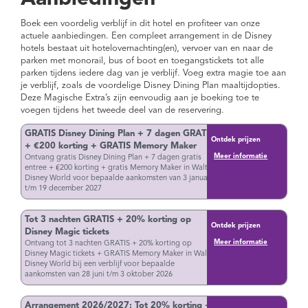
Boek een voordelig verblijf in dit hotel en profiteer van onze
actuele aanbiedingen. Een compleet arrangement in de Disney
hotels bestaat uit hotelovernachting(en), vervoer van en naar de
parken met monorail, bus of boot en toegangstickets tot alle
parken tijdens iedere dag van je verblijf. Voeg extra magie toe aan
je verblijf, zoals de voordelige Disney Dining Plan maaltijdopties.
Deze Magische Extra’s zijn eenvoudig aan je boeking toe te
voegen tijdens het tweede deel van de reservering.
GRATIS Disney Dining Plan + 7 dagen GRATIS
Ontdek prijzen
+ €200 korting + GRATIS Memory Maker
Meer informatie
Ontvang gratis Disney Dining Plan + 7 dagen gratis
entree + €200 korting + gratis Memory Maker in Walt
Disney World voor bepaalde aankomsten van 3 januari
t/m 19 december 2027
Tot 3 nachten GRATIS + 20% korting op
Ontdek prijzen
Disney Magic tickets
Meer informatie
Ontvang tot 3 nachten GRATIS + 20% korting op
Disney Magic tickets + GRATIS Memory Maker in Walt
Disney World bij een verblijf voor bepaalde
aankomsten van 28 juni t/m 3 oktober 2026
Arrangement 2026/2027: Tot 20% korting +