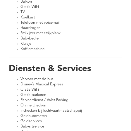
Balkon
Gratis WiFi
TV
Koelkast
Telefoon met voicemail
Haardroger
Strijkijzer met strijkplank
Babybedje
Kluisje
Koffiemachine
Diensten & Services
Vervoer met de bus
Disney’s Magical Express
Gratis WiFi
Gratis parkeren
Parkeerdienst / Valet Parking
Online check-in
Inchecken bij luchtvaartmaatschappij
Geldautomaten
Geldservices
Babysitservice